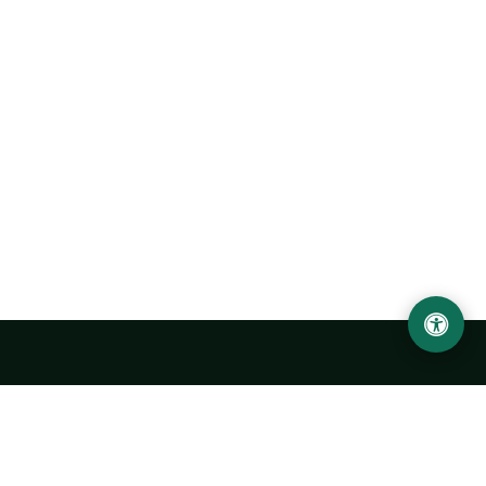
Ургенчский государственный университет
имени Абу Райхана Беруни
Адрес: 220100, Узбекистан, город Ургенч, улица Х. Олимжона,