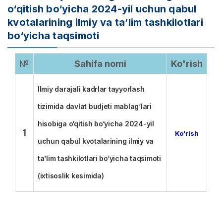
o‘qitish bo‘yicha 2024-yil uchun qabul
kvotalarining ilmiy va ta’lim tashkilotlari
bo‘yicha taqsimoti
№
Sahifa nomi
Ko'rish
Ilmiy darajali kadrlar tayyorlash
tizimida davlat budjeti mablag‘lari
hisobiga o‘qitish bo‘yicha 2024-yil
1
Ko'rish
uchun qabul kvotalarining ilmiy va
ta’lim tashkilotlari bo‘yicha taqsimoti
(ixtisoslik kesimida)