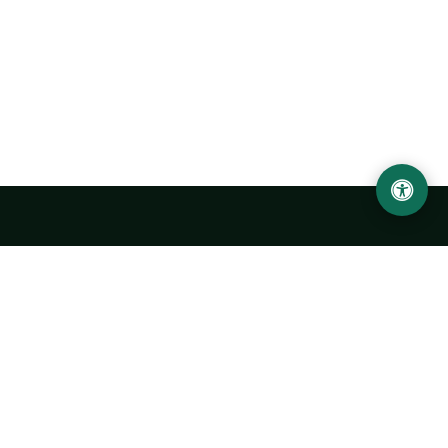
Abu Rayhon Beruniy nomidagi Urganch davlat
universiteti
O‘zbekiston, Urganch shahar, 220100, Hamid Olimjon ko‘chasi, 14-
uy
+998 62 224 6700
info@urdu.uz