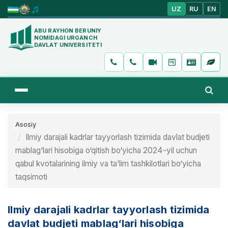
UZ
RU
EN
ABU RAYHON BERUNIY
NOMIDAGI URGANCH
DAVLAT UNIVERSITETI
Asosiy
Ilmiy darajali kadrlar tayyorlash tizimida davlat budjeti
mablag‘lari hisobiga o‘qitish bo‘yicha 2024-yil uchun
qabul kvotalarining ilmiy va ta’lim tashkilotlari bo‘yicha
taqsimoti
Ilmiy darajali kadrlar tayyorlash tizimida
davlat budjeti mablag‘lari hisobiga