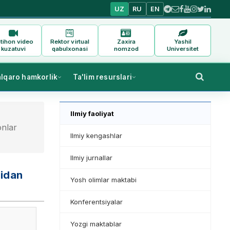
UZ
RU
EN
tihon video
Rektor virtual
Zaxira
Yashil
kuzatuvi
qabulxonasi
nomzod
Universitet
alqaro hamkorlik
Ta'lim resurslari
Ilmiy faoliyat
onlar
Ilmiy kengashlar
Ilmiy jurnallar
nidan
Yosh olimlar maktabi
Konferentsiyalar
Yozgi maktablar