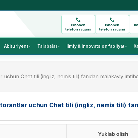
Ishonch
Ishonch
Im
telefon raqami
telefon raqami
Abituriyent
Talabalar
Ilmiy & Innovatsion faoliyat
X
chun Chet tili (ingliz, nemis tili) fanidan malakaviy imtih
antlar uchun Chet tili (ingliz, nemis tili) fa
Yuklab olish