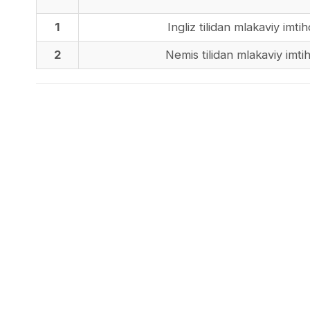
1
Ingliz tilidan mlakaviy imti
2
Nemis tilidan mlakaviy imti