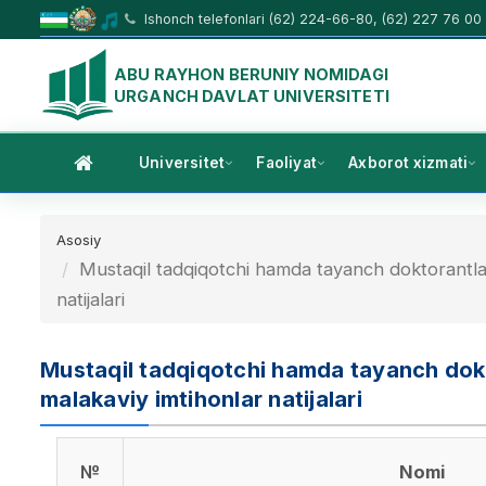
Ishonch telefonlari (62) 224-66-80, (62) 227 76 00
ABU RAYHON BERUNIY NOMIDAGI
URGANCH DAVLAT UNIVERSITETI
Universitet
Faoliyat
Axborot xizmati
Asosiy
Mustaqil tadqiqotchi hamda tayanch doktorantlar u
natijalari
Mustaqil tadqiqotchi hamda tayanch doktor
malakaviy imtihonlar natijalari
№
Nomi