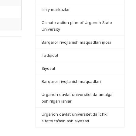
Ilmiy markazlar
Climate action plan of Urgench State
University
Barqaror rivojlanish maqsadlari ijrosi
Tadqiqot
Siyosat
Barqaror rivojlanish maqsadlari
Urganch davlat universitetida amalga
oshirilgan ishlar
Urganch davlat universitetida ichki
sifatni ta’minlash siyosati