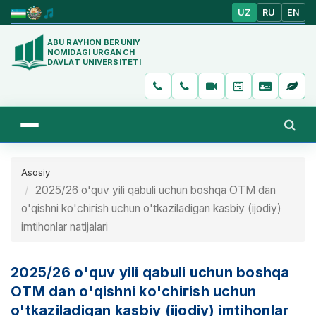
UZ
RU
EN
ABU RAYHON BERUNIY
NOMIDAGI URGANCH
DAVLAT UNIVERSITETI
Asosiy
2025/26 o'quv yili qabuli uchun boshqa OТМ dan
o'qishni ko'chiгish uchun o'tkaziladigan kasbiy (ijodiy)
imtihonlar natijalari
2025/26 o'quv yili qabuli uchun boshqa
OТМ dan o'qishni ko'chiгish uchun
o'tkaziladigan kasbiy (ijodiy) imtihonlar