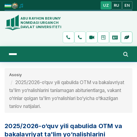
UZ
RU
EN
ABU RAYHON BERUNIY
NOMIDAGI URGANCH
DAVLAT UNIVERSITETI
Asosiy
2025/2026-o‘quv yili qabulida OTM va bakalavriyat
ta'lim yo‘nalishlarini tanlamagan abiturientlarga, vakant
o‘rinlar qolgan ta'lim yo‘nalishlari bo‘yicha o‘tkazilgan
tanlov natijalari.
2025/2026-o‘quv yili qabulida OTM va
bakalavriyat ta'lim yo‘nalishlarini