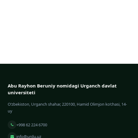
Abu Rayhon Beruniy nomidagi Urganch davlat
universiteti
O‘zbekiston, Urganch shahar, 220100, Hamid Olimjon ko‘chasi, 14-
uy
+998 62 224 6700
info@urdu.uz