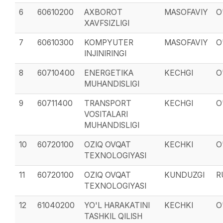
6
60610200
AXBOROT
MASOFAVIY
O
XAVFSIZLIGI
7
60610300
KOMPYUTER
MASOFAVIY
O
INJINIRINGI
8
60710400
ENERGETIKA
KECHGI
O
MUHANDISLIGI
9
60711400
TRANSPORT
KECHGI
O
VOSITALARI
MUHANDISLIGI
10
60720100
OZIQ OVQAT
KECHKI
O
TEXNOLOGIYASI
11
60720100
OZIQ OVQAT
KUNDUZGI
R
TEXNOLOGIYASI
12
61040200
YO'L HARAKATINI
KECHKI
O
TASHKIL QILISH