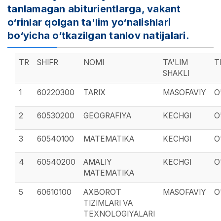
tanlamagan abiturientlarga, vakant
o‘rinlar qolgan ta'lim yo‘nalishlari
bo‘yicha o‘tkazilgan tanlov natijalari.
TR
SHIFR
NOMI
TA'LIM
T
SHAKLI
1
60220300
TARIX
MASOFAVIY
O
2
60530200
GEOGRAFIYA
KECHGI
O
3
60540100
MATEMATIKA
KECHGI
O
4
60540200
AMALIY
KECHGI
O
MATEMATIKA
5
60610100
AXBOROT
MASOFAVIY
O
TIZIMLARI VA
TEXNOLOGIYALARI