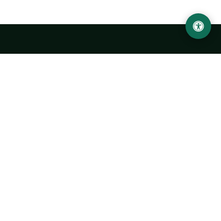
Urgench State University named after Abu Rayhan
Biruni
14, Kh.Alimdjan str, Urgench city, 220100, Uzbekistan
+998 62 224 6700
info@urdu.uz
Bus 7, 13, 28
UNIVERSITY