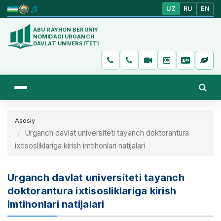
UZ
RU
EN
ABU RAYHON BERUNIY
NOMIDAGI URGANCH
DAVLAT UNIVERSITETI
Asosiy
Urganch davlat universiteti tayanch doktorantura
ixtisosliklariga kirish imtihonlari natijalari
Urganch davlat universiteti tayanch
doktorantura ixtisosliklariga kirish
imtihonlari natijalari