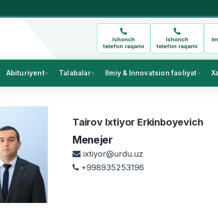
Ishonch
Ishonch
Im
telefon raqami
telefon raqami
Abituriyent
Talabalar
Ilmiy & Innovatsion faoliyat
X
Tairov Ixtiyor Erkinboyevich
Menejer
ixtiyor@urdu.uz
+998935253196