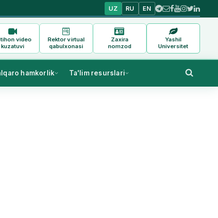
UZ
RU
EN
tihon video
Rektor virtual
Zaxira
Yashil
kuzatuvi
qabulxonasi
nomzod
Universitet
alqaro hamkorlik
Ta'lim resurslari