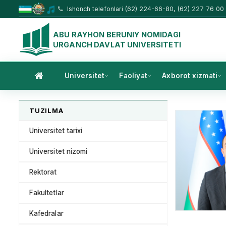
Ishonch telefonlari (62) 224-66-80, (62) 227 76 00
ABU RAYHON BERUNIY NOMIDAGI
URGANCH DAVLAT UNIVERSITETI
Universitet
Faoliyat
Axborot xizmati
TUZILMA
Universitet tarixi
Universitet nizomi
Rektorat
Fakultetlar
Kafedralar