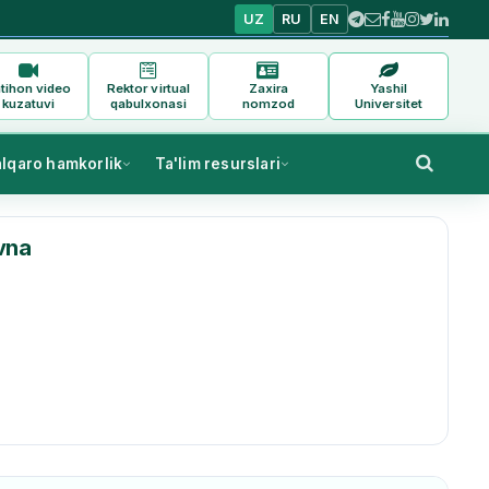
UZ
RU
EN
tihon video
Rektor virtual
Zaxira
Yashil
kuzatuvi
qabulxonasi
nomzod
Universitet
alqaro hamkorlik
Ta'lim resurslari
vna