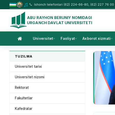
Ishonch telefonlari (62) 224-66-80, (62) 227 76 00
ABU RAYHON BERUNIY NOMIDAGI
URGANCH DAVLAT UNIVERSITETI
Universitet
Faoliyat
Axborot xizmati
TUZILMA
Universitet tarixi
Universitet nizomi
Rektorat
Fakultetlar
Kafedralar