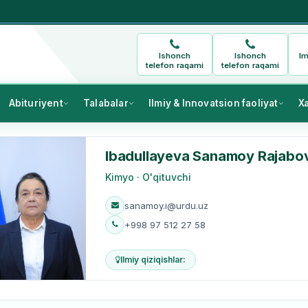
Ishonch
Ishonch
Im
telefon raqami
telefon raqami
Abituriyent
Talabalar
Ilmiy & Innovatsion faoliyat
X
Ibadullayeva Sanamoy Rajabo
Kimyo · O'qituvchi
sanamoy.i@urdu.uz
+998 97 512 27 58
Ilmiy qiziqishlar: