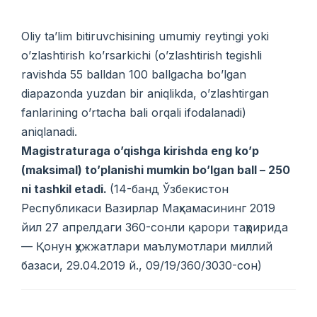
Oliy ta’lim bitiruvchisining umumiy reytingi yoki
o’zlashtirish ko’rsarkichi (o’zlashtirish tegishli
ravishda 55 balldan 100 ballgacha bo’lgan
diapazonda yuzdan bir aniqlikda, o’zlashtirgan
fanlarining o’rtacha bali orqali ifodalanadi)
aniqlanadi.
Magistraturaga o’qishga kirishda eng ko’p
(maksimal) to’planishi mumkin bo’lgan ball – 250
ni tashkil etadi.
(14-банд Ўзбекистон
Республикаси Вазирлар Маҳкамасининг 2019
йил 27 апрелдаги 360-сонли қарори таҳририда
— Қонун ҳужжатлари маълумотлари миллий
базаси, 29.04.2019 й., 09/19/360/3030-сон)