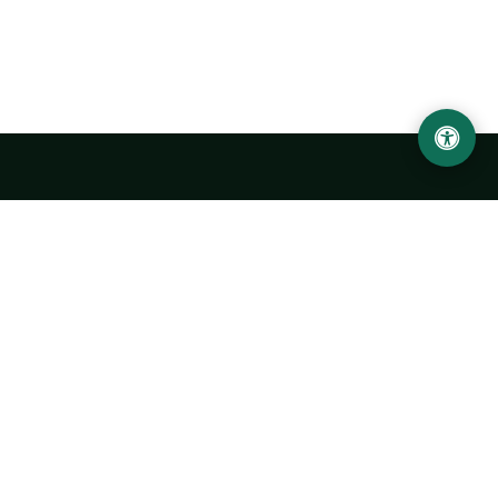
Urgench State University named after Abu Rayhan
Biruni
14, Kh.Alimdjan str, Urgench city, 220100, Uzbekistan
+998 62 224 6700
info@urdu.uz
Bus 7, 13, 28