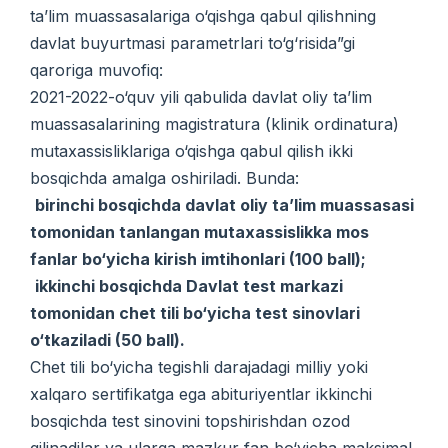
ta’lim muassasalariga o‘qishga qabul qilishning
davlat buyurtmasi parametrlari to‘g‘risida”gi
qaroriga muvofiq:
2021-2022-o‘quv yili qabulida davlat oliy ta’lim
muassasalarining magistratura (klinik ordinatura)
mutaxassisliklariga o‘qishga qabul qilish ikki
bosqichda amalga oshiriladi. Bunda:
birinchi bosqichda davlat oliy ta’lim muassasasi
tomonidan tanlangan mutaxassislikka mos
fanlar bo‘yicha kirish imtihonlari (100 ball);
ikkinchi bosqichda Davlat test markazi
tomonidan chet tili bo‘yicha test sinovlari
o‘tkaziladi (50 ball).
Chet tili bo‘yicha tegishli darajadagi milliy yoki
xalqaro sertifikatga ega abituriyentlar ikkinchi
bosqichda test sinovini topshirishdan ozod
qilinadilar va ularga mazkur fan bo‘yicha maksimal