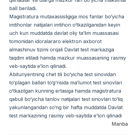
ball beriladi.
Magistratura mutaxassisligiga mos fanlar bo‘yicha
imtihonlar natijalari imtihon o‘tkazilganidan keyin
uch kun muddatda davlat oliy ta’lim muassasasi
tomonidan idoralararo elektron axborot
almashinuv tizimi orqali Davlat test markaziga
taqdim etiladi hamda mazkur muassasaning rasmiy
veb-saytida e’lon qilinadi.
Abituriyentning chet tili bo‘yicha test sinovidan
to‘plagan ballari to‘g‘risida ma’lumot test sinovlari
o‘tkazilgan kunning ertasiga hamda magistratura
qabuli bo‘yicha tanlov natijalari test sinovlari to‘liq
yakunlangandan so‘ng bir hafta muddatda Davlat
test markazining rasmiy veb-saytida e’lon qilinadi
Manba