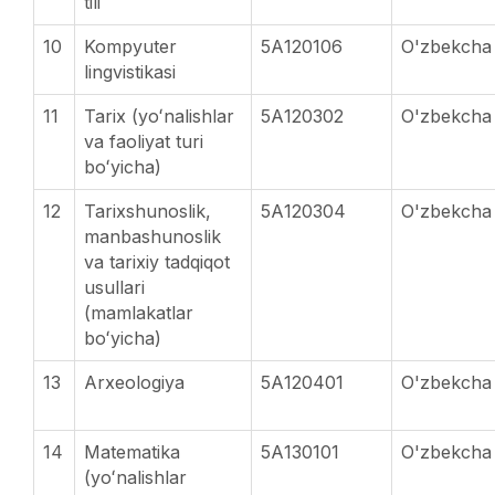
tili
10
Kompyuter
5А120106
O'zbekcha
lingvistikasi
11
Tarix (yoʻnalishlar
5А120302
O'zbekcha
va faoliyat turi
boʻyicha)
12
Tarixshunoslik,
5А120304
O'zbekcha
manbashunoslik
va tarixiy tadqiqot
usullari
(mamlakatlar
boʻyicha)
13
Arxeologiya
5А120401
O'zbekcha
14
Matematika
5А130101
O'zbekcha
(yoʻnalishlar