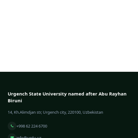
Urgench State University named after Abu Rayhan
Biruni
14, Kh.Alimdjan str, Urgench city, 220100, Uzbekistan
+998 62 224 6700
info@urdu.uz