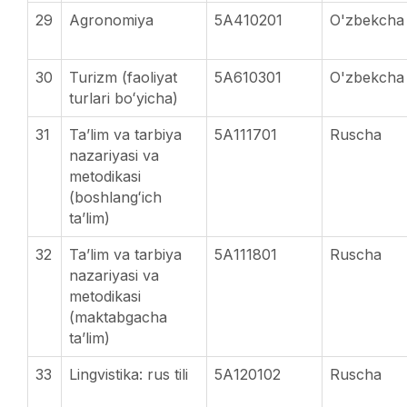
29
Agronomiya
5А410201
O'zbekcha
30
Turizm (faoliyat
5А610301
O'zbekcha
turlari boʻyicha)
31
Taʼlim va tarbiya
5А111701
Ruscha
nazariyasi va
metodikasi
(boshlangʻich
taʼlim)
32
Taʼlim va tarbiya
5А111801
Ruscha
nazariyasi va
metodikasi
(maktabgacha
taʼlim)
33
Lingvistika: rus tili
5А120102
Ruscha