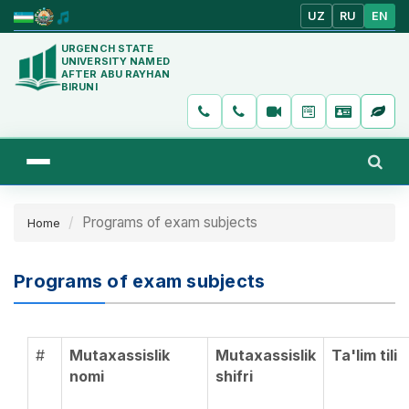
UZ
RU
EN
URGENCH STATE
UNIVERSITY NAMED
AFTER ABU RAYHAN
BIRUNI
Programs of exam subjects
Home
Programs of exam subjects
#
Mutaxassislik
Mutaxassislik
Ta'lim tili
nomi
shifri