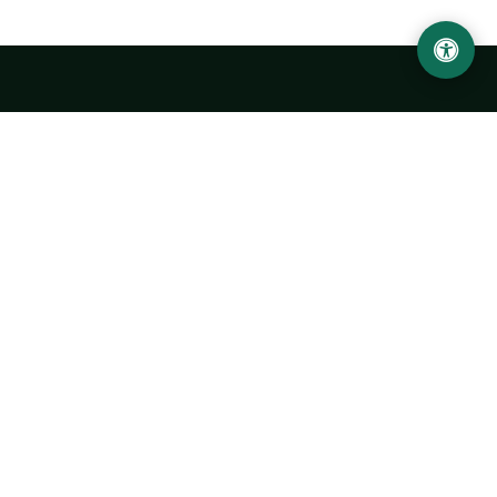
Urgench State University named after Abu Rayhan
Biruni
14, Kh.Alimdjan str, Urgench city, 220100, Uzbekistan
+998 62 224 6700
info@urdu.uz
Bus 7, 13, 28
UNIVERSITY