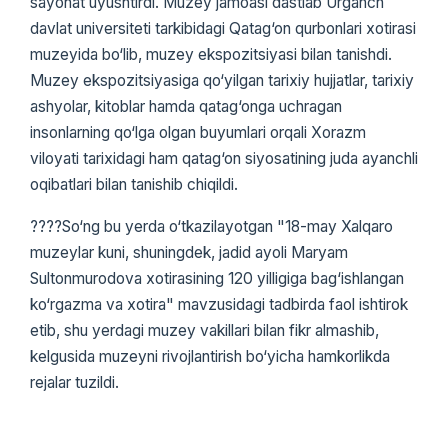
sayohat uyushtirdi. Muzey jamoasi dastlab Urganch
davlat universiteti tarkibidagi Qatag‘on qurbonlari xotirasi
muzeyida bo‘lib, muzey ekspozitsiyasi bilan tanishdi.
Muzey ekspozitsiyasiga qo‘yilgan tarixiy hujjatlar, tarixiy
ashyolar, kitoblar hamda qatag‘onga uchragan
insonlarning qo‘lga olgan buyumlari orqali Xorazm
viloyati tarixidagi ham qatag‘on siyosatining juda ayanchli
oqibatlari bilan tanishib chiqildi.
????So‘ng bu yerda o‘tkazilayotgan "18-may Xalqaro
muzeylar kuni, shuningdek, jadid ayoli Maryam
Sultonmurodova xotirasining 120 yilligiga bag‘ishlangan
ko‘rgazma va xotira" mavzusidagi tadbirda faol ishtirok
etib, shu yerdagi muzey vakillari bilan fikr almashib,
kelgusida muzeyni rivojlantirish bo‘yicha hamkorlikda
rejalar tuzildi.