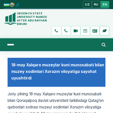
UZ
RU
EN
URGENCH STATE
UNIVERSITY NAMED
AFTER ABU RAYHAN
BIRUNI
18-may Xalqaro muzeylar kuni munosabati bilan
muzey xodimlari Xorazm viloyatiga sayohat
uyushtirdi
Joriy yilning 18 may Xalqaro muzeylar kuni munosabati
bilan Qoraqalpoq davlat universiteti tarkibidagi Qatag‘on
qurbonlari xotirasi muzeyi xodimlari Xorazm viloyatiga