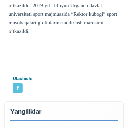
o‘tkazildi. 2019-yil 13-iyun Urganch davlat
universiteti sport majmuasida “Rektor kubogi” sport
musobaqalari g‘oliblarini taqdirlash marosimi
o‘tkazildi.
Ulashish:
Yangiliklar