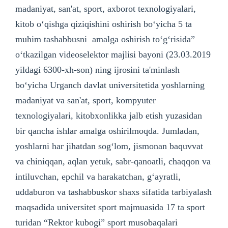
madaniyat, san'at, sport, axborot texnologiyalari,
kitob o‘qishga qiziqishini oshirish bo‘yicha 5 ta
muhim tashabbusni amalga oshirish to‘g‘risida”
o‘tkazilgan videoselektor majlisi bayoni (23.03.2019
yildagi 6300-xh-son) ning ijrosini ta'minlash
bo‘yicha Urganch davlat universitetida yoshlarning
madaniyat va san'at, sport, kompyuter
texnologiyalari, kitobxonlikka jalb etish yuzasidan
bir qancha ishlar amalga oshirilmoqda. Jumladan,
yoshlarni har jihatdan sog‘lom, jismonan baquvvat
va chiniqqan, aqlan yetuk, sabr-qanoatli, chaqqon va
intiluvchan, epchil va harakatchan, g‘ayratli,
uddaburon va tashabbuskor shaxs sifatida tarbiyalash
maqsadida universitet sport majmuasida 17 ta sport
turidan “Rektor kubogi” sport musobaqalari