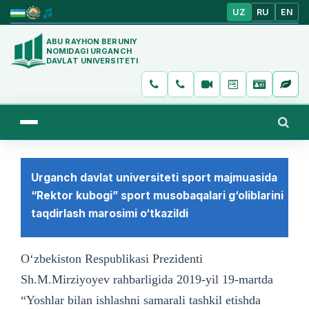
UZ
RU
EN
ABU RAYHON BERUNIY
NOMIDAGI URGANCH
DAVLAT UNIVERSITETI
Urganch davlat universiteti sport majmuasida
“Rektor kubogi” sport musobaqalari g‘oliblarini
taqdirlash marosimi o‘tkazildi
O‘zbekiston Respublikasi Prezidenti
Sh.M.Mirziyoyev rahbarligida 2019-yil 19-martda
“Yoshlar bilan ishlashni samarali tashkil etishda