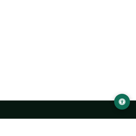
Abu Rayhon Beruniy nomidagi Urganch davlat
universiteti