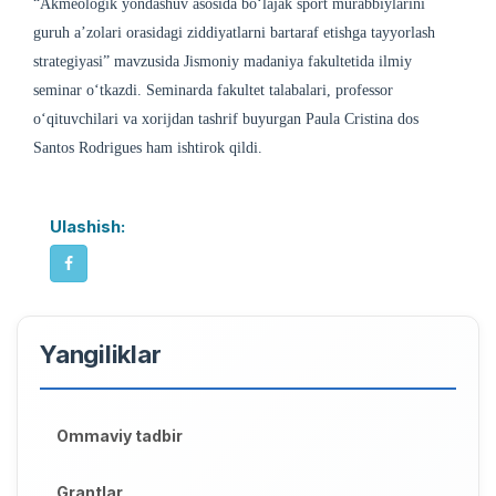
“Akmeologik yondashuv asosida bo‘lajak sport murabbiylarini
guruh a’zolari orasidagi ziddiyatlarni bartaraf etishga tayyorlash
strategiyasi” mavzusida Jismoniy madaniya fakultetida ilmiy
seminar o‘tkazdi. Seminarda fakultet talabalari, professor
o‘qituvchilari va xorijdan tashrif buyurgan Paula Cristina dos
Santos Rodrigues ham ishtirok qildi.
Ulashish:
Yangiliklar
Ommaviy tadbir
Grantlar