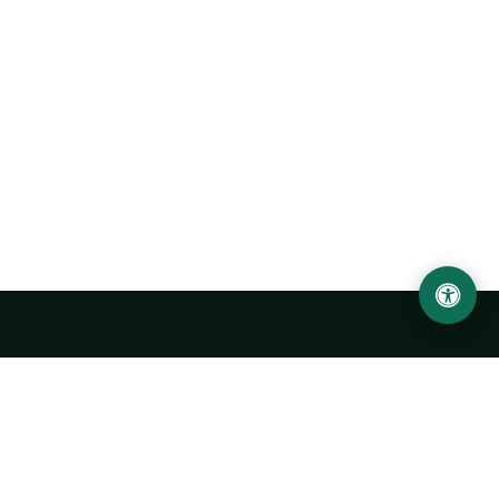
Abu Rayhon Beruniy nomidagi Urganch davlat
universiteti
O‘zbekiston, Urganch shahar, 220100, Hamid Olimjon ko‘chasi, 14-
uy