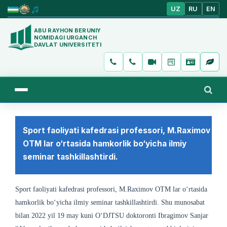
UZ
RU
EN
ABU RAYHON BERUNIY
NOMIDAGI URGANCH
DAVLAT UNIVERSITETI
Sport faoliyati kafedrasi professori, M.Raximov
OTM lar o‘rtasida hamkorlik bo‘yicha ilmiy
seminar tashkillashtirdi.
Sport faoliyati kafedrasi professori, M.Raximov OTM lar o‘rtasida
hamkorlik bo‘yicha ilmiy seminar tashkillashtirdi. Shu munosabat
bilan 2022 yil 19 may kuni O‘DJTSU doktoronti Ibragimov Sanjar