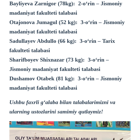
Bayliyeva Zarnigor (78kg): 2-o‘rin – Jismoniy
madaniyat fakulteti talabasi
Otajonova Jumagul (52 kg): 3-o‘rin – Jismoniy
madaniyat fakulteti talabasi
Sadullayev Abdullo (66 kg): 3-o‘rin – Tarix
fakulteti talabasi
Sharifboyev Shixnazar (73 kg): 3-o‘rin –
Jismoniy madaniyat fakulteti talabasi
Dushamov Otabek (81 kg): 3-o‘rin – Jismoniy
madaniyat fakulteti talabasi
Ushbu faxrli gʻalaba bilan talabalarimizni va
ularning ustozlarini samimiy qutlaymiz!