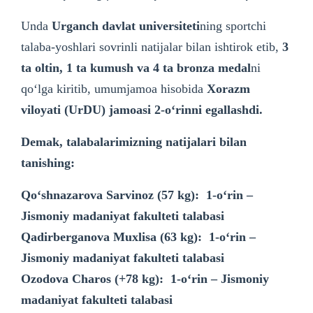
Unda
Urganch davlat universiteti
ning sportchi
talaba-yoshlari sovrinli natijalar bilan ishtirok etib,
3
ta oltin, 1 ta kumush va 4 ta bronza medal
ni
qoʻlga kiritib, umumjamoa hisobida
Xorazm
viloyati (UrDU) jamoasi 2-oʻrinni egallashdi.
Demak, talabalarimizning natijalari bilan
tanishing:
Qo‘shnazarova Sarvinoz (57 kg): 1-o‘rin –
Jismoniy madaniyat fakulteti talabasi
Qadirberganova Muxlisa (63 kg): 1-o‘rin –
Jismoniy madaniyat fakulteti talabasi
Ozodova Charos (+78 kg): 1-o‘rin – Jismoniy
madaniyat fakulteti talabasi