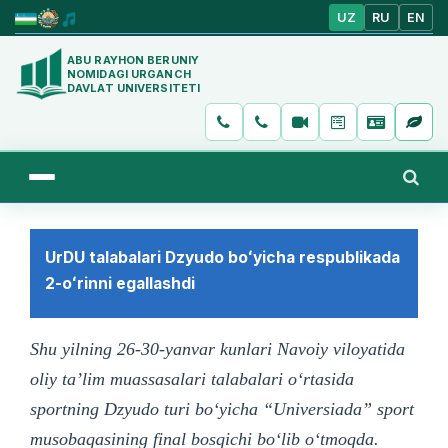
UZ
RU
EN
ABU RAYHON BERUNIY
NOMIDAGI URGANCH
DAVLAT UNIVERSITETI
UrDU talabalari Dzyudo boʻyicha respublikada
2-oʻrinni egallashdi
Shu yilning 26-30-yanvar kunlari Navoiy viloyatida
oliy taʼlim muassasalari talabalari oʻrtasida
sportning Dzyudo turi boʻyicha “Universiada” sport
musobaqasining final bosqichi boʻlib oʻtmoqda.