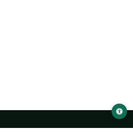
Abu Rayhon Beruniy nomidagi Urganch davlat