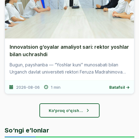
Innovatsion g‘oyalar amaliyot sari: rektor yoshlar
bilan uchrashdi
Bugun, payshanba — “Yoshlar kuni” munosabati bilan
Urganch davlat universiteti rektori Feruza Madrahimova
universitetning bir guruh faol va tashabbuskor talaba-
yoshlari bilan uchrash...
2026-08-06
1 min
Batafsil →
Ko'proq o'qish...
So‘ngi e’lonlar