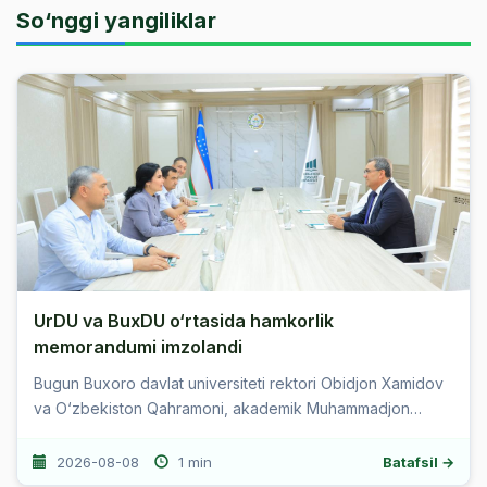
So‘nggi yangiliklar
UrDU va BuxDU o‘rtasida hamkorlik
memorandumi imzolandi
Bugun Buxoro davlat universiteti rektori Obidjon Xamidov
va O‘zbekiston Qahramoni, akademik Muhammadjon
Axmedovlar Abu Rayhon Beruniy nomidagi Urganch davlat
universitetiga tashrif buyurdilar. ...
2026-08-08
1 min
Batafsil →