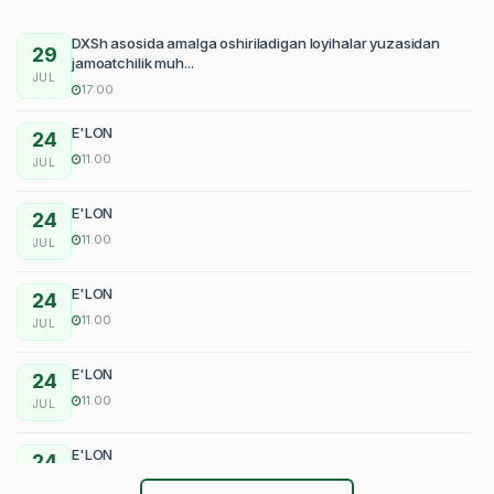
DXSh asosida amalga oshiriladigan loyihalar yuzasidan
29
jamoatchilik muh...
JUL
17:00
E'LON
24
11.00
JUL
E'LON
24
11.00
JUL
E'LON
24
11.00
JUL
E'LON
24
11.00
JUL
E'LON
24
11.00
JUL