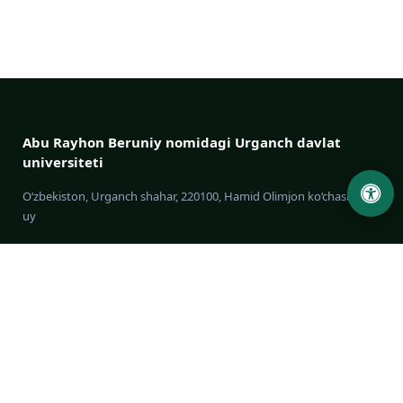
Abu Rayhon Beruniy nomidagi Urganch davlat
universiteti
O‘zbekiston, Urganch shahar, 220100, Hamid Olimjon ko‘chasi, 14-
uy
+998 62 224 6700
info@urdu.uz
Avtobus 7, 13, 28