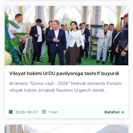
Viloyat hokimi UrDU pavilyoniga tashrif buyurdi
Anʼanaviy “Qovun sayli - 2026” festivali doirasida Xorazm
viloyati hokimi Jo‘rabek Raximov Urganch davlat
universiteti pavilyoniga tashrif buyurdi. Tashrif davomida
universitet re...
2026-08-07
1 min
Batafsil →