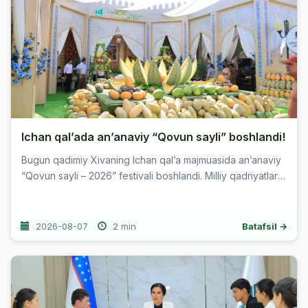
Ichan qal’ada an’anaviy “Qovun sayli” boshlandi!
Bugun qadimiy Xivaning Ichan qal’a majmuasida an’anaviy
“Qovun sayli – 2026” festivali boshlandi. Milliy qadriyatlar,
qadimiy an’analar va zamonaviy yondashuvlarni ...
2026-08-07
2 min
Batafsil →