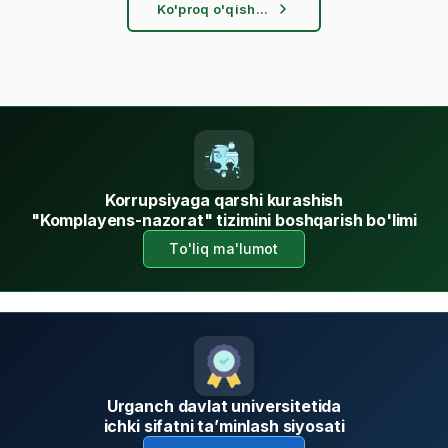
Ko'proq o'qish...
E'LON
22
11.00
JUL
E'LON
22
11.00
JUL
Diqqat elon!
09
Korrupsiyaga qarshi kurashish
11:00
JUL
"Komplayens-nazorat" tizimini boshqarish bo'limi
To'liq ma'lumot
BIOTEXNOLOGIYA SOHASIDA TA’LIM VA O‘QITISH SIFATINI
07
TAKOMILLASHTIRISH ...
JUL
08:00
Urganch davlat universitetida
ichki sifatni ta’minlash siyosati