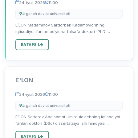
24-iyul, 2026
11.00
Urganch davlat universiteti
E’LON Madaminov Sardorbek Kadamovichning
iqtisodiyot fanlari bo‘yicha falsafa doktori (PhD)
dissertatsiya ishi himoyasi to‘g‘risida Madaminov
Sardorbek Kadamovichning 08.00.06 — “Ekonometrika
BATAFSIL
va statistika” ixtisosligi b...
E'LON
24-iyul, 2026
11.00
Urganch davlat universiteti
E’LON Sattarov Abdisamat Umirqulovichning iqtisodiyot
fanlari doktori (DSc) dissertatsiya ishi himoyasi
to‘g‘risida Sattarov Abdisamat Umirqulovichning
08.00.12 - “Mintaqaviy iqtisodiyot” ixtisosligi bo‘yicha
BATAFSIL