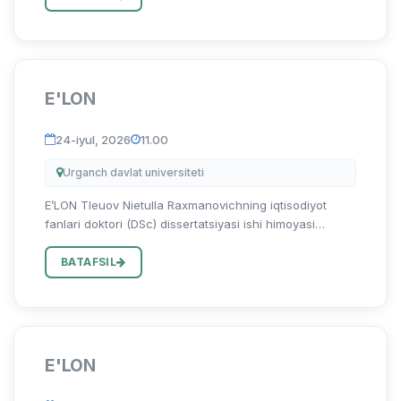
“Mintaqa iq...
E'LON
24-iyul, 2026
11.00
Urganch davlat universiteti
E’LON Tleuov Nietulla Raxmanovichning iqtisodiyot
fanlari doktori (DSc) dissertatsiyasi ishi himoyasi
to‘g‘risida Tleuov Nietulla Raxmanovichning 08.00.06 –
“Ekonometrika va statistika” ixtisosligi bo‘yicha “Oziq-
BATAFSIL
ovqat s...
E'LON