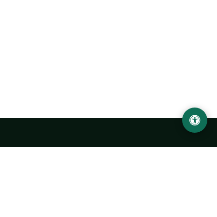
Abu Rayhon Beruniy nomidagi Urganch davlat
universiteti
O‘zbekiston, Urganch shahar, 220100, Hamid Olimjon ko‘chasi, 14-
uy
+998 62 224 6700