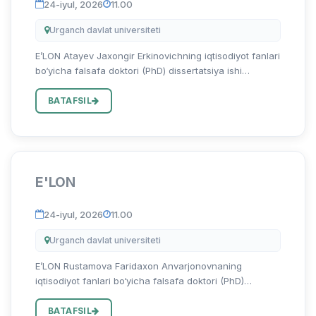
24-iyul, 2026
11.00
Urganch davlat universiteti
E’LON Atayev Jaxongir Erkinovichning iqtisodiyot fanlari
bo‘yicha falsafa doktori (PhD) dissertatsiya ishi
himoyasi to‘g‘risida Atayev Jaxongir Erkinovichning
08.00.06 – “Ekonometrika va statistika” ixtisosligi
BATAFSIL
bo‘yicha...
E'LON
24-iyul, 2026
11.00
Urganch davlat universiteti
E’LON Rustamova Faridaxon Anvarjonovnaning
iqtisodiyot fanlari bo‘yicha falsafa doktori (PhD)
dissertatsiya ishi himoyasi to‘g‘risida Rustamova
Faridaxon Anvarjonovnaning 08.00.15 – “Tadbirkorlik va
BATAFSIL