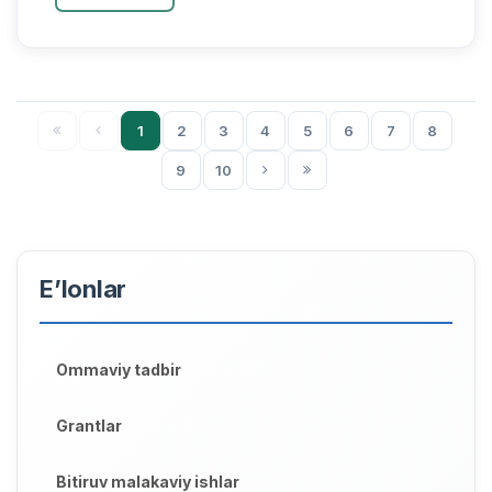
kichik biznes iqtisod...
1
2
3
4
5
6
7
8
9
10
E’lonlar
Ommaviy tadbir
Grantlar
Bitiruv malakaviy ishlar