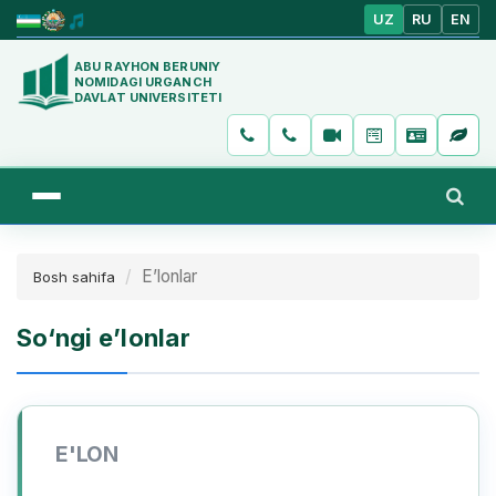
UZ
RU
EN
ABU RAYHON BERUNIY
NOMIDAGI URGANCH
DAVLAT UNIVERSITETI
E’lonlar
Bosh sahifa
So‘ngi e’lonlar
E'LON