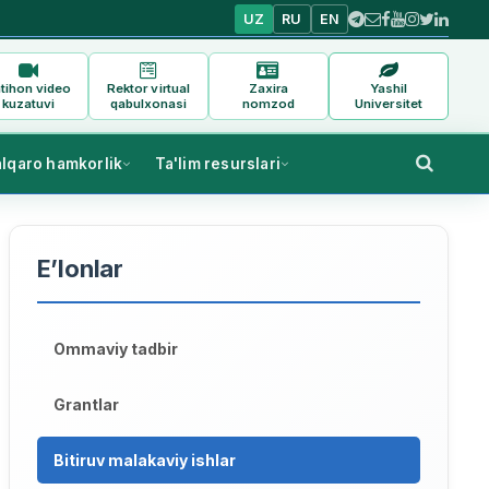
UZ
RU
EN
tihon video
Rektor virtual
Zaxira
Yashil
kuzatuvi
qabulxonasi
nomzod
Universitet
alqaro hamkorlik
Ta'lim resurslari
E’lonlar
Ommaviy tadbir
Grantlar
Bitiruv malakaviy ishlar