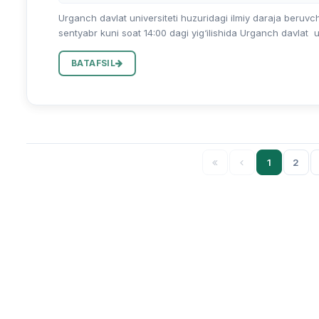
Urganch davlat universiteti huzuridagi ilmiy daraja beruvch
sentyabr kuni soat 14:00 dagi yig‘ilishida Urganch davlat un
BATAFSIL
1
2