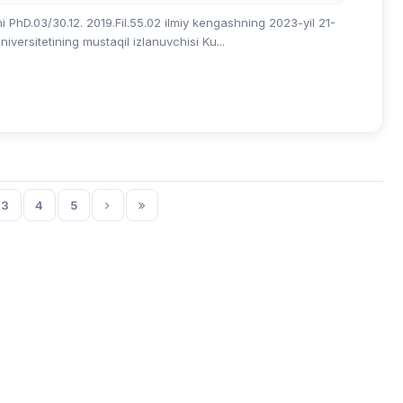
i PhD.03/30.12. 2019.Fil.55.02 ilmiy kengashning 2023-yil 21-
iversitetining mustaqil izlanuvchisi Ku...
3
4
5