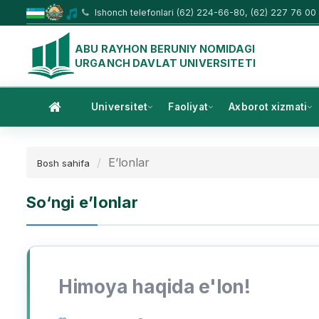
Ishonch telefonlari (62) 224-66-80, (62) 227 76 00
ABU RAYHON BERUNIY NOMIDAGI
URGANCH DAVLAT UNIVERSITETI
Universitet
Faoliyat
Axborot xizmati
E’lonlar
Bosh sahifa
So‘ngi e’lonlar
Himoya haqida e'lon!