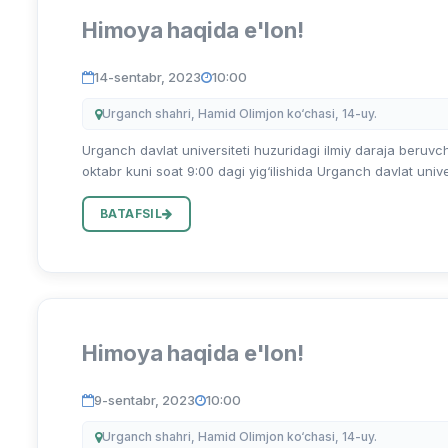
Himoya haqida e'lon!
14-sentabr, 2023
10:00
Urganch shahri, Hamid Olimjon ko‘chasi, 14-uy.
Urganch davlat universiteti huzuridagi ilmiy daraja beruvch
oktabr kuni soat 9:00 dagi yig‘ilishida Urganch davlat unive
BATAFSIL
Himoya haqida e'lon!
9-sentabr, 2023
10:00
Urganch shahri, Hamid Olimjon ko‘chasi, 14-uy.