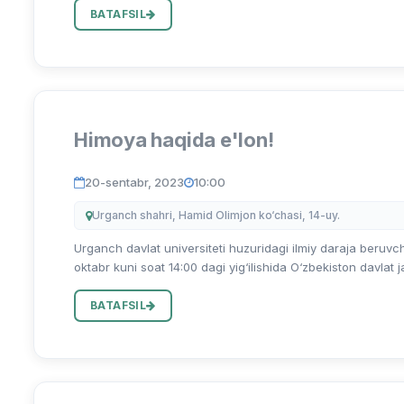
BATAFSIL
Himoya haqida e'lon!
20-sentabr, 2023
10:00
Urganch shahri, Hamid Olimjon ko‘chasi, 14-uy.
Urganch davlat universiteti huzuridagi ilmiy daraja beruvch
oktabr kuni soat 14:00 dagi yig‘ilishida O‘zbekiston davlat jah
BATAFSIL