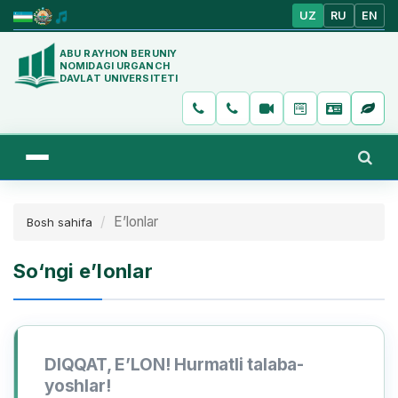
UZ
RU
EN
ABU RAYHON BERUNIY
NOMIDAGI URGANCH
DAVLAT UNIVERSITETI
E’lonlar
Bosh sahifa
So‘ngi e’lonlar
DIQQAT, EʼLON! Hurmatli talaba-
yoshlar!