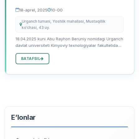
18-aprel, 2025
10-00
Urganch tumani, Yoshlik mahallasi, Mustaqillik
ko‘chasi, 43 uy.
​18.04.2025 kuni Abu Rayhon Beruniy nomidagi Urganch
davlat universiteti Kimyoviy texnologiyalar fakultetida
Bitiruvchi Kadrlarning asosiy iste'molchilari bõlgan yirik
ish beruvchi korxonalar, tashkilotlar va muassasala...
BATAFSIL
E’lonlar