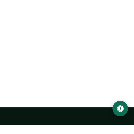
Abu Rayhon Beruniy nomidagi Urganch davlat