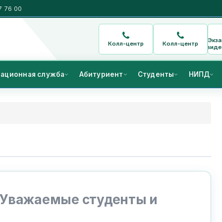
7 76 00
Экз
Колл-центр
Колл-центр
виде
ационная служба
Абитуриент
Студенты
НИПД
Уважаемые студенты и