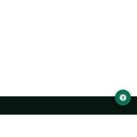
Ургенчский государственный университет
имени Абу Райхана Беруни
Адрес: 220100, Узбекистан, город Ургенч, улица Х. Олимжона,