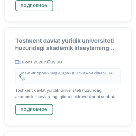
...
ПОДРОБНО
Toshkent davlat yuridik universiteti
huzuridagi akademik litseylarning
iqtidorli bitiruvchilarini suhbat
asosida test sinovlarisiz o‘qishga
2 июля 2026 г.
09:00
qabul qilish bo`yicha arizalar qabuli
Манзил: Урганч шаҳри, Ҳамид Олимжон кўчаси, 14-
boshlandi
уй.
Toshkent davlat yuridik universiteti huzuridagi
akademik litseylarning iqtidorli bitiruvchilarini suhbat
asosida test sinovlarisiz o‘qishga qabul qilish bo`yicha
arizalar qabuli boshlandi Abu Rayhon Beruniy nomidagi
ПОДРОБНО
Urga...