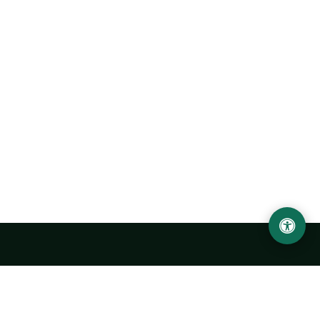
Ургенчский государственный университет
имени Абу Райхана Беруни
Адрес: 220100, Узбекистан, город Ургенч, улица Х. Олимжона,