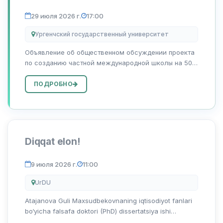
реализуемых на основе ГЧП
29 июля 2026 г.
17:00
Ургенчский государственный университет
Объявление об общественном обсуждении проекта
по созданию частной международной школы на 500
мест с инклюзивным образованием на основе
государственно-частного партнёрства на свободной
ПОДРОБНО
земельной территории академического...
Diqqat elon!
9 июля 2026 г.
11:00
UrDU
Atajanova Guli Maxsudbekovnaning iqtisodiyot fanlari
bo‘yicha falsafa doktori (PhD) dissertatsiya ishi
himoyasi to‘g‘risida