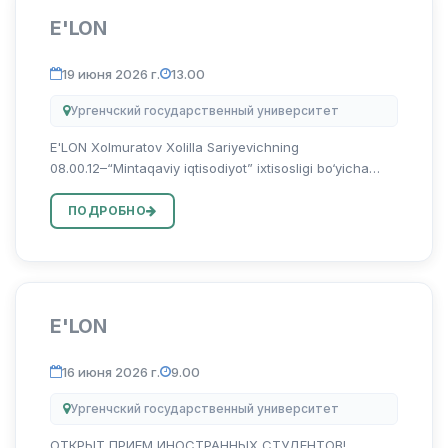
E'LON
19 июня 2026 г.
13.00
Ургенчский государственный университет
E'LON Xolmuratov Xolilla Sariyevichning
08.00.12–“Mintaqaviy iqtisodiyot” ixtisosligi bo‘yicha
“Mintaqa iqtisodiyotini rivojlantirishda qayta tiklanuvchi
energiya manbalarini infratuzilmasini takomillashtirish
ПОДРОБНО
(Xorazm vi...
E'LON
16 июня 2026 г.
9.00
Ургенчский государственный университет
ОТКРЫТ ПРИЕМ ИНОСТРАННЫХ СТУДЕНТОВ!