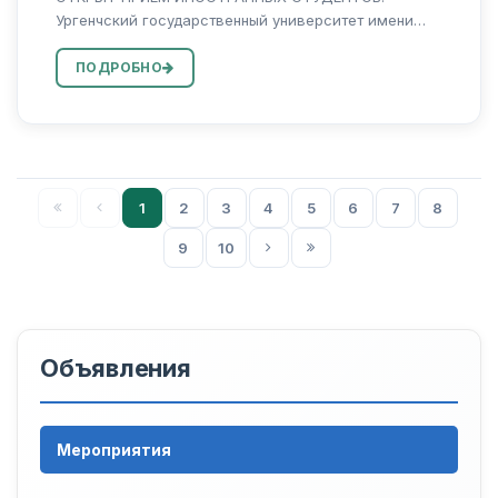
Ургенчский государственный университет имени
Абу Райхана Беруни приглашает иностранных
граждан на обучение по программам бакалавриата,
ПОДРОБНО
магистратуры и докторантуры. Почему стоит
выбрать...
1
2
3
4
5
6
7
8
9
10
Объявления
Мероприятия