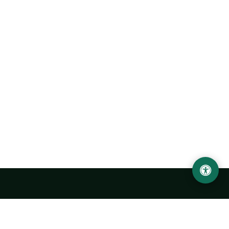
Abu Rayhon Beruniy nomidagi Urganch davlat
universiteti