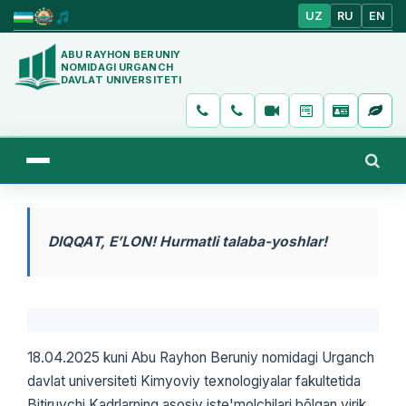
UZ
RU
EN
ABU RAYHON BERUNIY
NOMIDAGI URGANCH
DAVLAT UNIVERSITETI
DIQQAT, EʼLON! Hurmatli talaba-yoshlar!
​18.04.2025 kuni Abu Rayhon Beruniy nomidagi Urganch
davlat universiteti Kimyoviy texnologiyalar fakultetida
Bitiruvchi Kadrlarning asosiy iste'molchilari bõlgan yirik