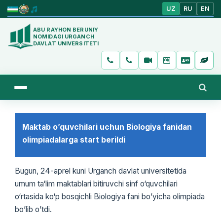
UZ
RU
EN
ABU RAYHON BERUNIY
NOMIDAGI URGANCH
DAVLAT UNIVERSITETI
Maktab o’quvchilari uchun Biologiya fanidan
olimpiadalarga start berildi
Bugun, 24-aprel kuni Urganch davlat universitetida
umum ta‘lim maktablari bitiruvchi sinf o‘quvchilari
o‘rtasida ko‘p bosqichli Biologiya fani bo’yicha olimpiada
bo’lib o’tdi.