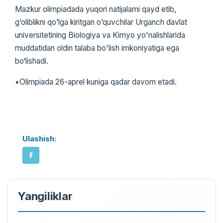
Mazkur olimpiadada yuqori natijalarni qayd etib,
g’oliblikni qo’lga kiritgan o’quvchilar Urganch davlat
universitetining Biologiya va Kimyo yo'nalishlarida
muddatidan oldin talaba bo'lish imkoniyatiga ega
bo‘lishadi.
▪️Olimpiada 26-aprel kuniga qadar davom etadi.
Ulashish:
Yangiliklar