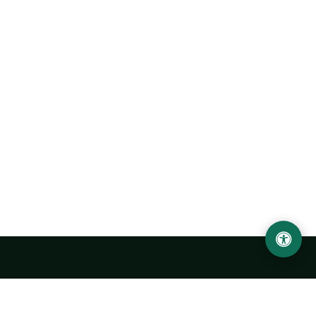
Abu Rayhon Beruniy nomidagi Urganch davlat
universiteti