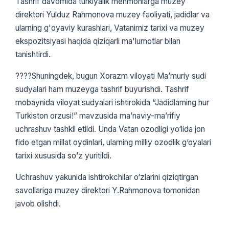
Tashrif davomida turkiyalik mehmonlarga muzey
direktori Yulduz Rahmonova muzey faoliyati, jadidlar va
ularning g'oyaviy kurashlari, Vatanimiz tarixi va muzey
ekspozitsiyasi haqida qiziqarli ma'lumotlar bilan
tanishtirdi.
????Shuningdek, bugun Xorazm viloyati Ma’muriy sudi
sudyalari ham muzeyga tashrif buyurishdi. Tashrif
mobaynida viloyat sudyalari ishtirokida “Jadidlarning hur
Turkiston orzusi!” mavzusida ma’naviy-ma’rifiy
uchrashuv tashkil etildi. Unda Vatan ozodligi yo‘lida jon
fido etgan millat oydinlari, ularning milliy ozodlik g‘oyalari
tarixi xususida so’z yuritildi.
Uchrashuv yakunida ishtirokchilar o‘zlarini qiziqtirgan
savollariga muzey direktori Y.Rahmonova tomonidan
javob olishdi.