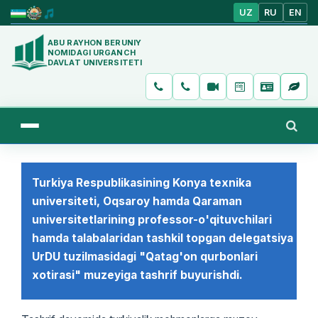
UZ
RU
EN
ABU RAYHON BERUNIY
NOMIDAGI URGANCH
DAVLAT UNIVERSITETI
Turkiya Respublikasining Konya texnika
universiteti, Oqsaroy hamda Qaraman
universitetlarining professor-o'qituvchilari
hamda talabalaridan tashkil topgan delegatsiya
UrDU tuzilmasidagi "Qatag'on qurbonlari
xotirasi" muzeyiga tashrif buyurishdi.