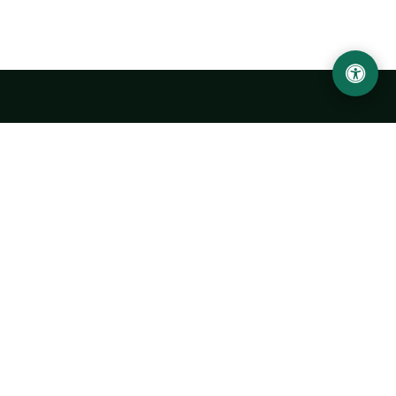
Abu Rayhon Beruniy nomidagi Urganch davlat
universiteti
O‘zbekiston, Urganch shahar, 220100, Hamid Olimjon ko‘chasi, 14-
uy
+998 62 224 6700
info@urdu.uz
Avtobus 7, 13, 28