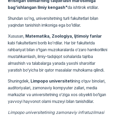
erishgan olimlarning taqdirlash marosimiga
bag'ishlangan Ilmiy kengash"
da ishtirok etdilar.
Shundan soʻng, universitetning turli fakultetlari bilan
yaqindan tanishish imkoniga ega boʻldilar.
Xususan,
Matematika, Zoologiya, Ijtimoiy fanlar
kabi fakultetlarni borib koʻrdilar. Har bir fakultetda
rahbariyat bilan o‘tgan muzokaralarda o‘zaro hamkorlikni
mustahkamlash, ilmiy-tadqiqot sohalarida tajriba
almashish va talabalarga yanada yaxshi sharoitlar
yaratish bo‘yicha bir qator masalalar muhokama qilindi.
Shuningdek,
Limpopo universiteti
ning o‘quv binolari,
auditoriyalari, zamonaviy kompyuter zallari, media
markazlar va universitetning o‘ziga xos obyekti bo‘lgan
yavvoyi hayvonot olami muzeyi bilan tanishdilar.
Limpopo universitetining zamonaviy infratuzilmasi