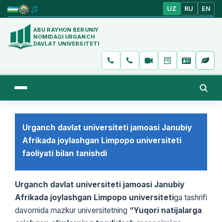
UZ
RU
EN
ABU RAYHON BERUNIY
NOMIDAGI URGANCH
DAVLAT UNIVERSITETI
Urganch davlat universiteti jamoasi Janubiy
Afrikada joylashgan Limpopo universiteti
faoliyati bilan tanishdi
Urganch davlat universiteti jamoasi Janubiy
Afrikada joylashgan Limpopo universiteti
ga tashrifi
davomida mazkur universitetning
“Yuqori natijalarga