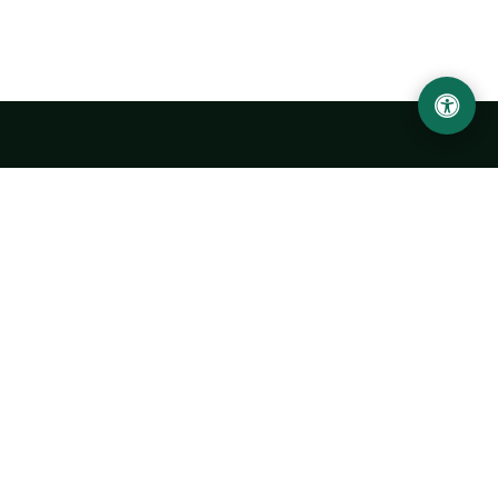
Abu Rayhon Beruniy nomidagi Urganch davlat
universiteti
O‘zbekiston, Urganch shahar, 220100, Hamid Olimjon ko‘chasi, 14-
uy
+998 62 224 6700
info@urdu.uz
Avtobus 7, 13, 28