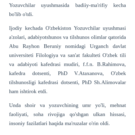
Yozuvchilar uyushmasida badiiy-ma'rifiy kecha
bo'lib o'tdi.
Ijodiy kechada O'zbekiston Yozuvchilar uyushmasi
a'zolari, adabiyotshunos va tilshunos olimlar qatorida
Abu Rayhon Beruniy nomidagi Urganch davlat
universiteti Filologiya va san'at fakulteti O'zbek tili
va adabiyoti kafedrasi mudiri, f.f.n. B.Rahimova,
kafedra dotsenti, PhD V.Ataxanova, O'zbek
tilshunosligi kafedrasi dotsenti, PhD Sh.Alimovalar
ham ishtirok etdi.
Unda shoir va yozuvchining umr yo'li, mehnat
faoliyati, soha rivojiga qo'shgan ulkan hissasi,
insoniy fazilatlari haqida ma'ruzalar o'rin oldi.