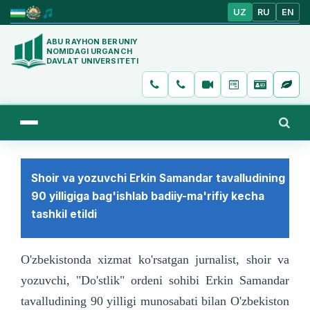
UZ
RU
EN
ABU RAYHON BERUNIY
NOMIDAGI URGANCH
DAVLAT UNIVERSITETI
Shoir va yozuvchi Erkin Samandar tavalludining
90 yilligiga bag'ishlab badiiy-ma'rifiy kecha
tashkil etildi
O'zbekistonda xizmat ko'rsatgan jurnalist, shoir va
yozuvchi, "Do'stlik" ordeni sohibi Erkin Samandar
tavalludining 90 yilligi munosabati bilan O'zbekiston