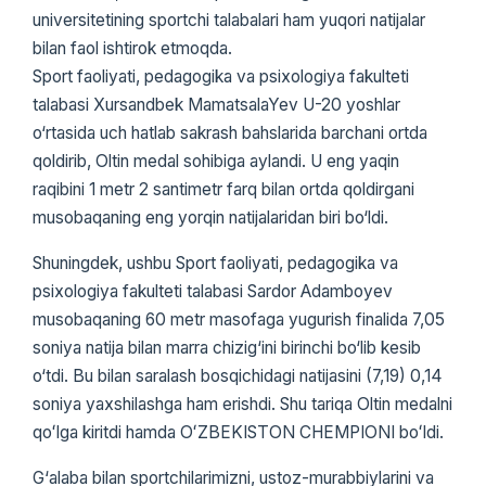
universitetining sportchi talabalari ham yuqori natijalar
bilan faol ishtirok etmoqda.
Sport faoliyati, pedagogika va psixologiya fakulteti
talabasi Xursandbek MamatsalaYev U-20 yoshlar
o‘rtasida uch hatlab sakrash bahslarida barchani ortda
qoldirib, Oltin medal sohibiga aylandi. U eng yaqin
raqibini 1 metr 2 santimetr farq bilan ortda qoldirgani
musobaqaning eng yorqin natijalaridan biri bo‘ldi.
Shuningdek, ushbu Sport faoliyati, pedagogika va
psixologiya fakulteti talabasi Sardor Adamboyev
musobaqaning 60 metr masofaga yugurish finalida 7,05
soniya natija bilan marra chizig‘ini birinchi bo‘lib kesib
o‘tdi. Bu bilan saralash bosqichidagi natijasini (7,19) 0,14
soniya yaxshilashga ham erishdi. Shu tariqa Oltin medalni
qoʻlga kiritdi hamda OʻZBEKISTON CHEMPIONI boʻldi.
G‘alaba bilan sportchilarimizni, ustoz-murabbiylarini va