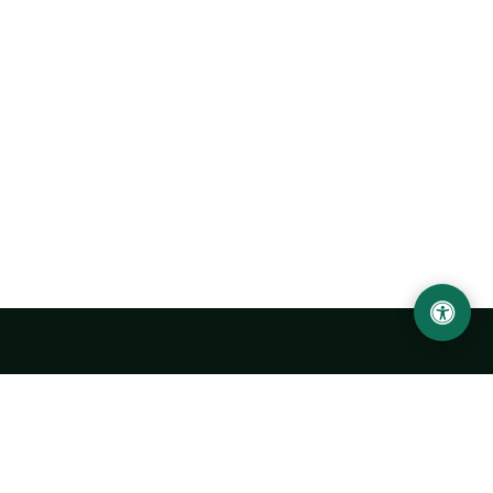
Abu Rayhon Beruniy nomidagi Urganch davlat
universiteti
O‘zbekiston, Urganch shahar, 220100, Hamid Olimjon ko‘chasi, 14-
uy