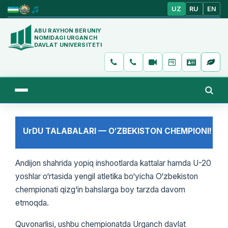
UZ
RU
EN
ABU RAYHON BERUNIY
NOMIDAGI URGANCH
DAVLAT UNIVERSITETI
UrDU TALABALARI — O‘ZBEKISTON CHEMPIONI!
Andijon shahrida yopiq inshootlarda kattalar hamda U-20
yoshlar o‘rtasida yengil atletika bo‘yicha O‘zbekiston
chempionati qizg‘in bahslarga boy tarzda davom
etmoqda.
Quvonarlisi, ushbu chempionatda Urganch davlat