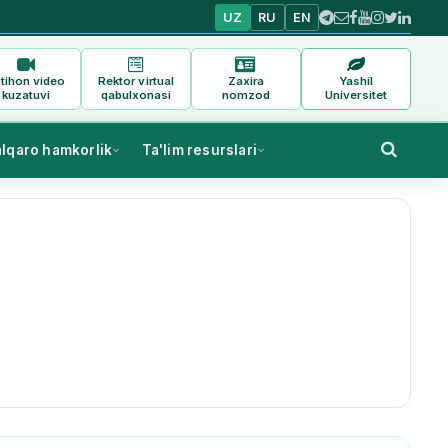
UZ
RU
EN
tihon video
Rektor virtual
Zaxira
Yashil
kuzatuvi
qabulxonasi
nomzod
Universitet
alqaro hamkorlik
Ta'lim resurslari