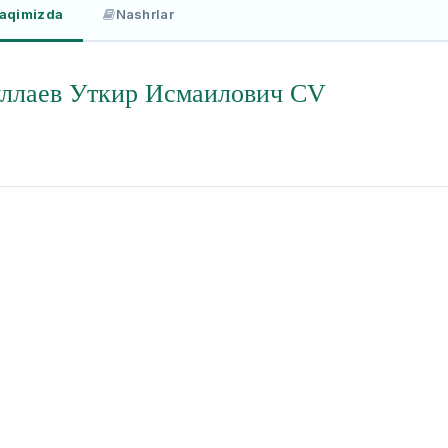
haqimizda
Nashrlar
ллаев Уткир Исмаилович CV