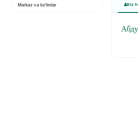
Biz 
Markaz va bo‘limlar
Абду