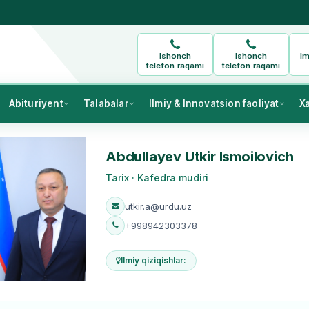
Ishonch
Ishonch
Im
telefon raqami
telefon raqami
Abituriyent
Talabalar
Ilmiy & Innovatsion faoliyat
X
Abdullayev Utkir Ismoilovich
Tarix · Kafedra mudiri
utkir.a@urdu.uz
+998942303378
Ilmiy qiziqishlar: