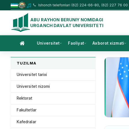
Ishonch telefonlari (62) 224-66-80, (62) 227 76 00
ABU RAYHON BERUNIY NOMIDAGI
URGANCH DAVLAT UNIVERSITETI
Universitet
Faoliyat
Axborot xizmati
TUZILMA
Universitet tarixi
Universitet nizomi
Rektorat
Fakultetlar
Kafedralar