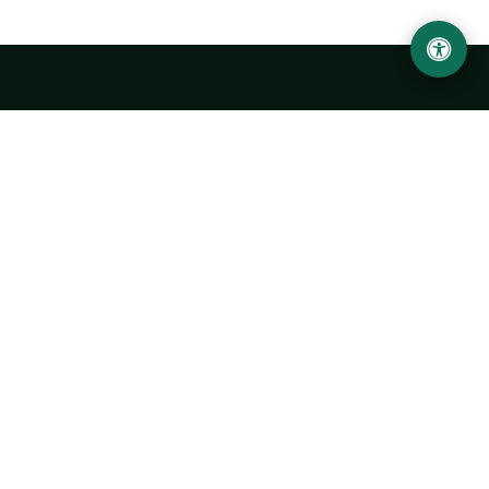
Abu Rayhon Beruniy nomidagi Urganch davlat
universiteti
O‘zbekiston, Urganch shahar, 220100, Hamid Olimjon ko‘chasi, 14-
uy
+998 62 224 6700
info@urdu.uz
Avtobus 7, 13, 28
UNIVERSITET