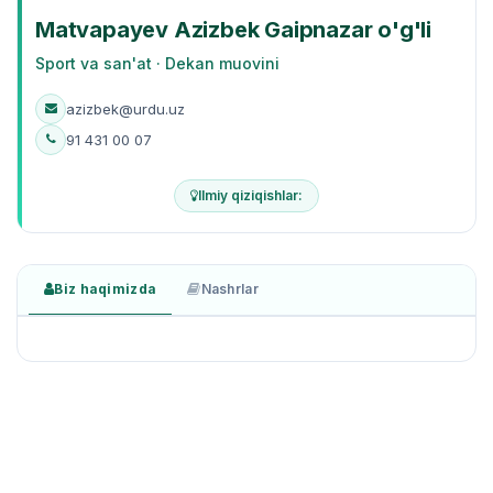
Matvapayev Azizbek Gaipnazar o'g'li
Sport va san'at · Dekan muovini
azizbek@urdu.uz
91 431 00 07
Ilmiy qiziqishlar:
Biz haqimizda
Nashrlar