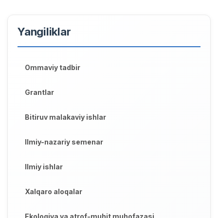
Yangiliklar
Ommaviy tadbir
Grantlar
Bitiruv malakaviy ishlar
Ilmiy-nazariy semenar
Ilmiy ishlar
Xalqaro aloqalar
Ekologiya va atrof-muhit muhofazasi