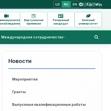
UZ
RU
EN
аменационное
Виртуальная
Резервный
Зеленый
онаблюдение
приемная
кандидат
университет
Международное сотрудничество
Новости
ов магистратуры"Инженерская графика и теория дизайна" 
Мероприятия
Гранты
Выпускные квалификационные работы