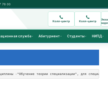
7 76 00
Экз
Колл-центр
Колл-центр
виде
ационная служба
Абитуриент
Студенты
НИПД
циплины -"Обучение теории специализации", для специалист