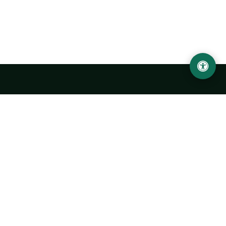
Ургенчский государственный университет
имени Абу Райхана Беруни
Адрес: 220100, Узбекистан, город Ургенч, улица Х. Олимжона,
14.
+998 62 224 6700
info@urdu.uz
Автобус 7, 13, 28