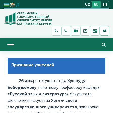
UZ
RU
EN
УРГЕНЧСКИЙ
ГОСУДАРСТВЕННЫЙ
УНИВЕРСИТЕТ ИМЕНИ
АБУ РАЙХАНА БЕРУНИ
Признание учителей
26
января текущего года
Хушнуду
Бободжонову
, почетному профессору кафедры
«
Русский язык и литература
» факультета
филологии и искусства
Ургенчского
государственного университета
, присвоено