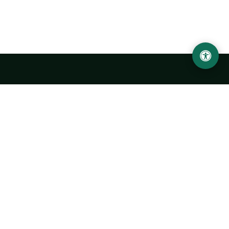
Ургенчский государственный университет
имени Абу Райхана Беруни
Адрес: 220100, Узбекистан, город Ургенч, улица Х. Олимжона,
14.
+998 62 224 6700
info@urdu.uz
Автобус 7, 13, 28