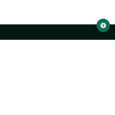
Ургенчский государственный университет
имени Абу Райхана Беруни
Адрес: 220100, Узбекистан, город Ургенч, улица Х. Олимжона,
14.
+998 62 224 6700
info@urdu.uz
Автобус 7, 13, 28