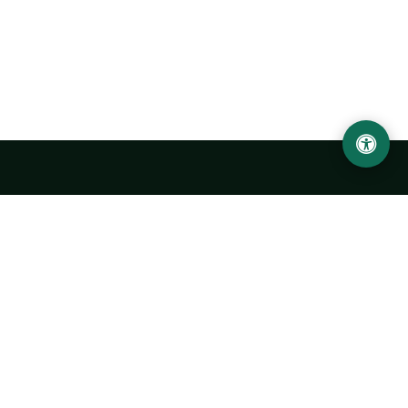
Abu Rayhon Beruniy nomidagi Urganch davlat
universiteti
O‘zbekiston, Urganch shahar, 220100, Hamid Olimjon ko‘chasi, 14-
uy
+998 62 224 6700
info@urdu.uz
Avtobus 7, 13, 28