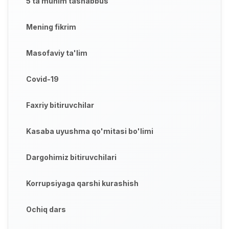
5 ta muhim tashabbus
Mening fikrim
Masofaviy ta'lim
Covid-19
Faxriy bitiruvchilar
Kasaba uyushma qo'mitasi bo'limi
Dargohimiz bitiruvchilari
Korrupsiyaga qarshi kurashish
Ochiq dars