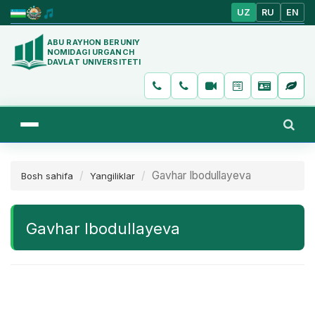
UZ
RU
EN
ABU RAYHON BERUNIY
NOMIDAGI URGANCH
DAVLAT UNIVERSITETI
Gavhar Ibodullayeva
Bosh sahifa
Yangiliklar
Gavhar Ibodullayeva