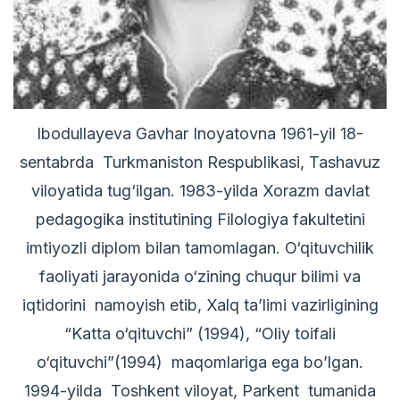
Ibodullayeva Gavhar Inoyatovna 1961-yil 18-
sentabrda Turkmaniston Respublikasi, Tashavuz
viloyatida tug‘ilgan. 1983-yilda Xorazm davlat
pedagogika institutining Filologiya fakultetini
imtiyozli diplom bilan tamomlagan. O‘qituvchilik
faoliyati jarayonida o‘zining chuqur bilimi va
iqtidorini namoyish etib, Xalq ta’limi vazirligining
“Katta o‘qituvchi” (1994), “Oliy toifali
o‘qituvchi”(1994) maqomlariga ega bo’lgan.
1994-yilda Toshkent viloyat, Parkent tumanida