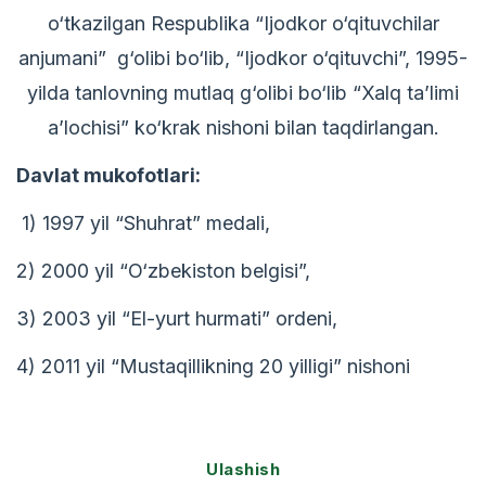
o‘tkazilgan Respublika “Ijodkor o‘qituvchilar
anjumani” g‘olibi bo‘lib, “Ijodkor o‘qituvchi”, 1995-
yilda tanlovning mutlaq g‘olibi bo‘lib “Xalq ta’limi
a’lochisi” ko‘krak nishoni bilan taqdirlangan.
Davlat mukofotlari:
1) 1997 yil “Shuhrat” medali,
2) 2000 yil “O‘zbekiston belgisi”,
3) 2003 yil “El-yurt hurmati” ordeni,
4) 2011 yil “Mustaqillikning 20 yilligi” nishoni
Ulashish