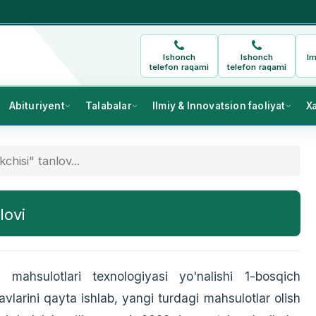
Ishonch
Ishonch
Im
telefon raqami
telefon raqami
Abituriyent
Talabalar
Ilmiy & Innovatsion faoliyat
X
chisi" tanlov...
lovi
mahsulotlari texnologiyasi yo'nalishi 1-bosqich
larini qayta ishlab, yangi turdagi mahsulotlar olish