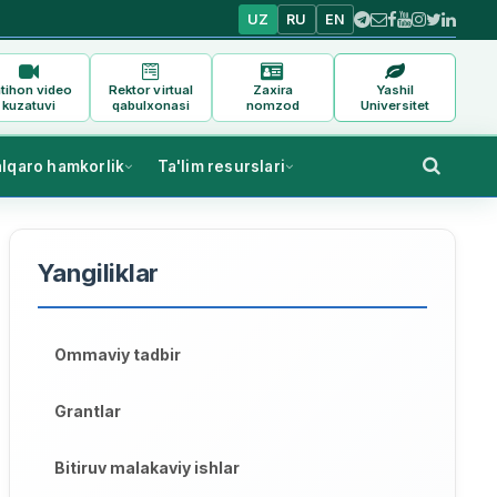
UZ
RU
EN
tihon video
Rektor virtual
Zaxira
Yashil
kuzatuvi
qabulxonasi
nomzod
Universitet
alqaro hamkorlik
Ta'lim resurslari
Yangiliklar
Ommaviy tadbir
Grantlar
Bitiruv malakaviy ishlar