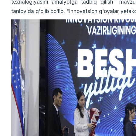
texnalogiyasini amalyotga tadbiq qilish" mavzu
tanlovida g'olib bo'lib, "Innovatsion g'oyalar yetak