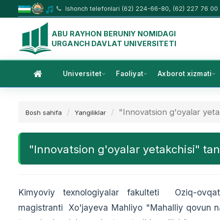
Ishonch telefonlari (62) 224-66-80, (62) 227 76 00
ABU RAYHON BERUNIY NOMIDAGI
URGANCH DAVLAT UNIVERSITETI
Universitet
Faoliyat
Axborot xizmati
"Innovatsion g'oyalar yetak
Bosh sahifa
Yangiliklar
"Innovatsion g'oyalar yetakchisi" tan
Kimyoviy texnologiyalar fakulteti Oziq-ovqat 
magistranti Xo'jayeva Mahliyo "Mahalliy qovun nav