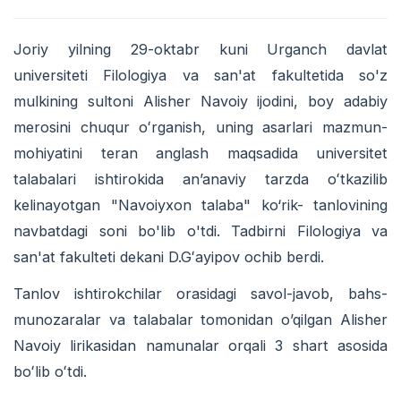
Joriy yilning 29-oktabr kuni Urganch davlat
universiteti Filologiya va san'at fakultetida so'z
mulkining sultoni Alisher Navoiy ijodini, boy adabiy
merosini chuqur oʻrganish, uning asarlari mazmun-
mohiyatini teran anglash maqsadida universitet
talabalari ishtirokida anʼanaviy tarzda oʻtkazilib
kelinayotgan "Navoiyxon talaba" ko‘rik- tanlovining
navbatdagi soni bo'lib o'tdi. Tadbirni Filologiya va
san'at fakulteti dekani D.Gʻayipov ochib berdi.
Tanlov ishtirokchilar orasidagi savol-javob, bahs-
munozaralar va talabalar tomonidan o’qilgan Alisher
Navoiy lirikasidan namunalar orqali 3 shart asosida
boʻlib oʻtdi.