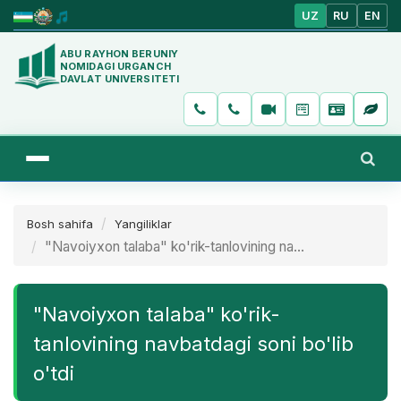
UZ
RU
EN
ABU RAYHON BERUNIY
NOMIDAGI URGANCH
DAVLAT UNIVERSITETI
Bosh sahifa
Yangiliklar
"Navoiyxon talaba" ko'rik-tanlovining na...
"Navoiyxon talaba" ko'rik-
tanlovining navbatdagi soni bo'lib
o'tdi