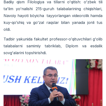
Badiiy qism Filologiya va tillarni o'qitish: o'zbek tili
ta'lim yo'nalishi 215-guruh talabalarining chiqishlari,
Navoiy hayoti bòyicha tayyorlangan videorolik hamda
kuy-qoʻshiq va go'zal raqslar bilan yanada jonli tus
oldi.
Tadbir yakunida fakultet professor-oʻqituvchilari g'olib
talabalarni samimiy tabriklab, Diplom va esdalik
sovg'alarini topshirishdi.