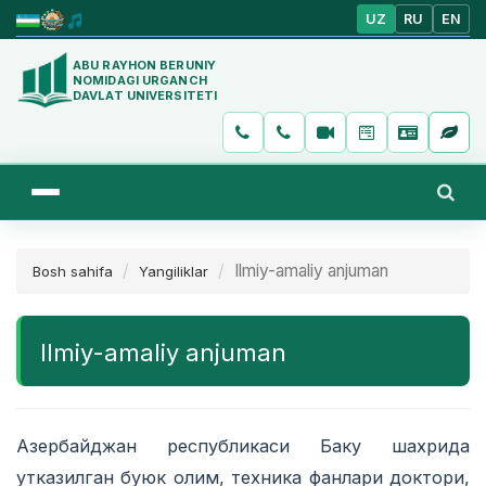
UZ
RU
EN
ABU RAYHON BERUNIY
NOMIDAGI URGANCH
DAVLAT UNIVERSITETI
Ilmiy-amaliy anjuman
Bosh sahifa
Yangiliklar
Ilmiy-amaliy anjuman
Азербайджан республикаси Баку шахрида
утказилган буюк олим, техника фанлари доктори,