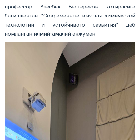
профессор Улесбек Бестереков хотирасига
багишланган "Современные вызовы химической
технологии и устойчивого развития" деб
номланган илмий-амалий анжуман