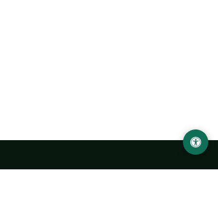
Abu Rayhon Beruniy nomidagi Urganch davlat
universiteti
O‘zbekiston, Urganch shahar, 220100, Hamid Olimjon ko‘chasi, 14-
uy