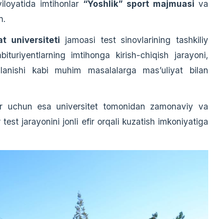
oyatida imtihonlar
“Yoshlik” sport majmuasi
va
n.
 universiteti
jamoasi test sinovlarining tashkiliy
ituriyentlarning imtihonga kirish-chiqish jarayoni,
aqlanishi kabi muhim masalalarga masʼuliyat bilan
lar uchun esa universitet tomonidan zamonaviy va
 test jarayonini jonli efir orqali kuzatish imkoniyatiga