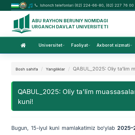
Ishonch telefonlari (62) 224-66-80, (62) 227 76 00
ABU RAYHON BERUNIY NOMIDAGI
URGANCH DAVLAT UNIVERSITETI
Universitet
Faoliyat
Axborot xizmati
QABUL_2025: Oliy ta’lim mu
Bosh sahifa
Yangiliklar
QABUL_2025: Oliy ta’lim muassasalarig
kuni!
Bugun, 15-iyul kuni mamlakatimiz bo‘ylab
2025–2