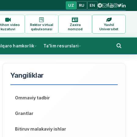
UZ
RU
EN
tihon video
Rektor virtual
Zaxira
Yashil
kuzatuvi
qabulxonasi
nomzod
Universitet
alqaro hamkorlik
Ta'lim resurslari
Yangiliklar
Ommaviy tadbir
Grantlar
Bitiruv malakaviy ishlar