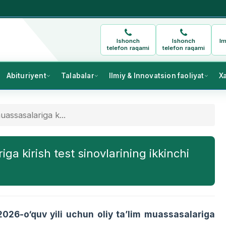
Ishonch
Ishonch
Im
telefon raqami
telefon raqami
Abituriyent
Talabalar
Ilmiy & Innovatsion faoliyat
X
assasalariga k...
a kirish test sinovlarining ikkinchi
026-o‘quv yili uchun oliy ta’lim muassasalariga