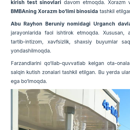
kirish test sinovlari
davom etmoqda. Xorazm vil
BMBAning Xorazm bo‘limi binosida
tashkil etilga
Abu Rayhon Beruniy nomidagi Urganch davlat
jarayonlarida faol ishtirok etmoqda. Xususan, ab
tartib-intizom, xavfsizlik, shaxsiy buyumlar s
yondashilmoqda.
Farzandlarini qo‘llab-quvvatlab kelgan ota-ona
salqin kutish zonalari tashkil etilgan. Bu yerda ular
ega bo‘lmoqda.