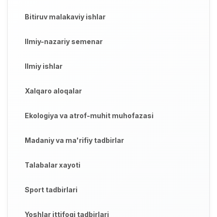
Bitiruv malakaviy ishlar
Ilmiy-nazariy semenar
Ilmiy ishlar
Xalqaro aloqalar
Ekologiya va atrof-muhit muhofazasi
Madaniy va ma'rifiy tadbirlar
Talabalar xayoti
Sport tadbirlari
Yoshlar ittifoqi tadbirlari