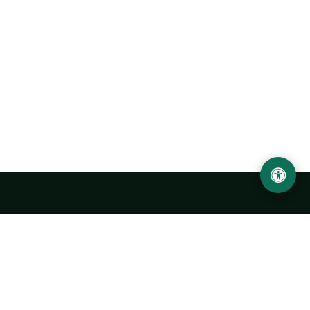
Abu Rayhon Beruniy nomidagi Urganch davlat
universiteti
O‘zbekiston, Urganch shahar, 220100, Hamid Olimjon ko‘chasi, 14-
uy
+998 62 224 6700