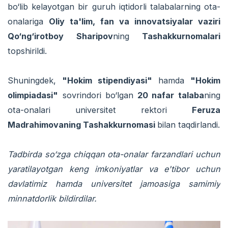
bo‘lib kelayotgan bir guruh iqtidorli talabalarning ota-
onalariga
Oliy ta'lim, fan va innovatsiyalar vaziri
Qo‘ng‘irotboy Sharipov
ning
Tashakkurnomalari
topshirildi.
Shuningdek,
"Hokim stipendiyasi"
hamda
"Hokim
olimpiadasi"
sovrindori bo‘lgan
20 nafar talaba
ning
ota-onalari universitet rektori
Feruza
Madrahimovaning Tashakkurnomasi
bilan taqdirlandi.
Tadbirda so‘zga chiqqan ota-onalar farzandlari uchun
yaratilayotgan keng imkoniyatlar va e'tibor uchun
davlatimiz hamda universitet jamoasiga samimiy
minnatdorlik bildirdilar.