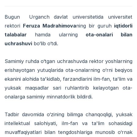
Bugun Urganch davlat universitetida universitet
rektori
Feruza Madrahimova
ning bir guruh
iqtidorli
talabalar
hamda ularning
ota-onalari bilan
uchrashuvi
bo‘lib o‘tdi.
Samimiy ruhda o‘tgan uchrashuvda rektor yoshlarning
erishayotgan yutuqlarida ota-onalarning o‘rni beqiyos
ekanini alohida ta'kidlab, farzandlarini ilm-fan, ta'lim va
yuksak maqsadlar sari ruhlantirib kelayotgan ota-
onalarga samimiy minnatdorlik bildirdi.
Tadbir davomida o‘zining bilimga chanqoqligi, yuksak
intellektual salohiyati, ilm-fan va ta'lim sohasidagi
muvaffaqiyatlari bilan tengdoshlariga munosib o‘rnak