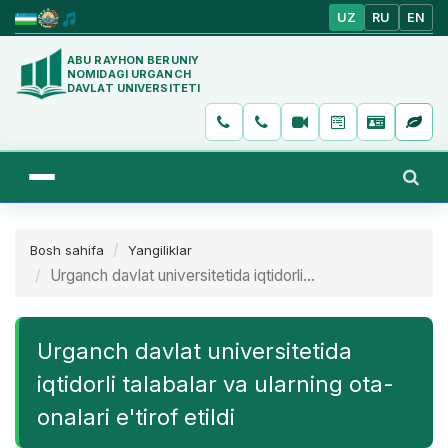
UZ
RU
EN
ABU RAYHON BERUNIY
NOMIDAGI URGANCH
DAVLAT UNIVERSITETI
Bosh sahifa
Yangiliklar
Urganch davlat universitetida iqtidorli...
Urganch davlat universitetida
iqtidorli talabalar va ularning ota-
onalari e'tirof etildi