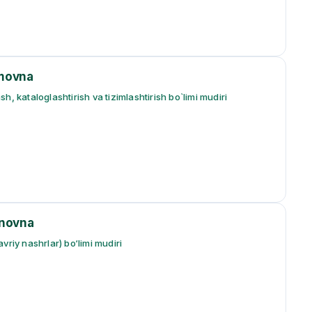
movna
, kataloglashtirish va tizimlashtirish bo`limi mudiri
inovna
vriy nashrlar) bo‘limi mudiri