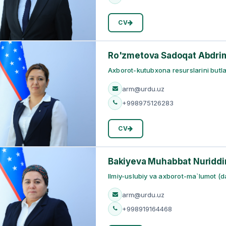
CV
Ro'zmetova Sadoqat Abdri
Axborot-kutubxona resurslarini butlash
arm@urdu.uz
+998975126283
CV
Bakiyeva Muhabbat Nuridd
Ilmiy-uslubiy va axborot-ma`lumot (da
arm@urdu.uz
+998919164468