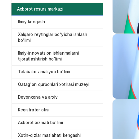
Axborot resurs markazi
Ilmiy kengash
Xalqaro reytinglar bo'yicha ishlash
bo'limi
Ilmiy-innovatsion ishlanmalarni
tijoratlashtirish bo'limi
Talabalar amaliyoti bo'limi
Qatag'on qurbonlari xotirasi muzeyi
Devonxona va arxiv
Registrator ofisi
Axborot xizmati bo'limi
Xotin-qizlar maslahati kengashi