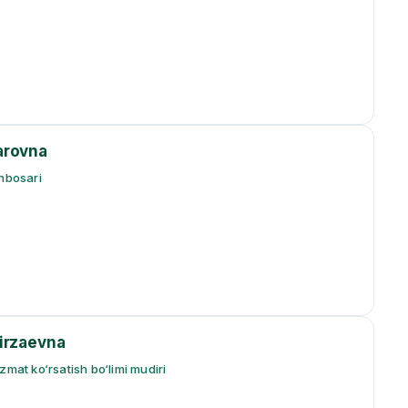
arovna
inbosari
irzaevna
zmat ko‘rsatish bo‘limi mudiri