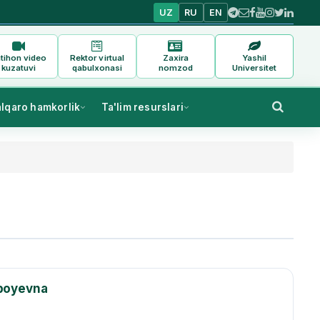
UZ
RU
EN
tihon video
Rektor virtual
Zaxira
Yashil
kuzatuvi
qabulxonasi
nomzod
Universitet
alqaro hamkorlik
Ta'lim resurslari
rboyevna