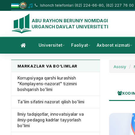
Ishonch telefonlari (62) 224-66-80, (62) 227 76 00
ABU RAYHON BERUNIY NOMIDAGI
URGANCH DAVLAT UNIVERSITETI
Universitet
Faoliyat
Axborot xizmati
MARKAZLAR VA BO‘LIMLAR
Asosiy
Korrupsiyaga qarshi kurashish
"Komplayens-nazorat" tizimini
boshqarish bo'limi
XODI
Ta'lim sifatini nazorat qilish bo'limi
Ilmiy tadqiqotlar, innovatsiyalar va
ilmiy-pedagog kadrlar tayyorlash
bo'limi