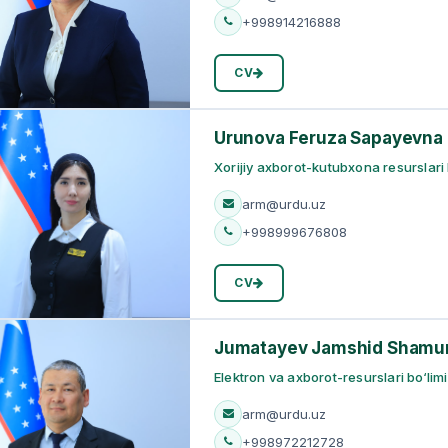
+998914216888
CV
Urunova Feruza Sapayevna
Xorijiy axborot-kutubxona resurslari b
arm@urdu.uz
+998999676808
CV
Jumatayev Jamshid Shamur
Elektron va axborot-resurslari bo‘limi
arm@urdu.uz
+998972212728