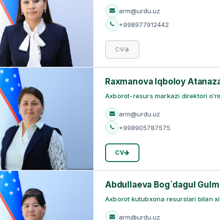
arm@urdu.uz
+998977912442
CV
Raxmanova Iqboloy Atanaz
Axborot-resurs markazi direktori o‘r
arm@urdu.uz
+998905787575
CV
Abdullaeva Bog`dagul Gulm
Axborot kutubxona resurslari bilan xi
arm@urdu.uz