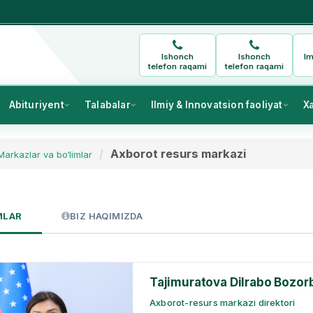
Ishonch
Ishonch
Im
telefon raqami
telefon raqami
Abituriyent
Talabalar
Ilmiy & Innovatsion faoliyat
X
Axborot resurs markazi
Markazlar va bo‘limlar
MLAR
BIZ HAQIMIZDA
Tajimuratova Dilrabo Bozo
Axborot-resurs markazi direktori