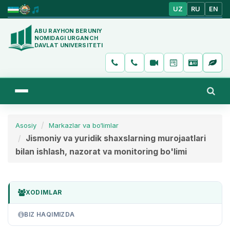
UZ
RU
EN
ABU RAYHON BERUNIY
NOMIDAGI URGANCH
DAVLAT UNIVERSITETI
Asosiy
Markazlar va bo‘limlar
Jismoniy va yuridik shaxslarning murojaatlari
bilan ishlash, nazorat va monitoring bo'limi
XODIMLAR
BIZ HAQIMIZDA