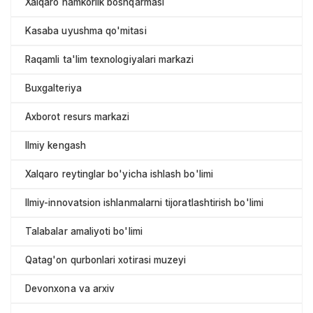
Xalqaro hamkorlik boshqarmasi
Kasaba uyushma qo'mitasi
Raqamli ta'lim texnologiyalari markazi
Buxgalteriya
Axborot resurs markazi
Ilmiy kengash
Xalqaro reytinglar bo'yicha ishlash bo'limi
Ilmiy-innovatsion ishlanmalarni tijoratlashtirish bo'limi
Talabalar amaliyoti bo'limi
Qatag'on qurbonlari xotirasi muzeyi
Devonxona va arxiv