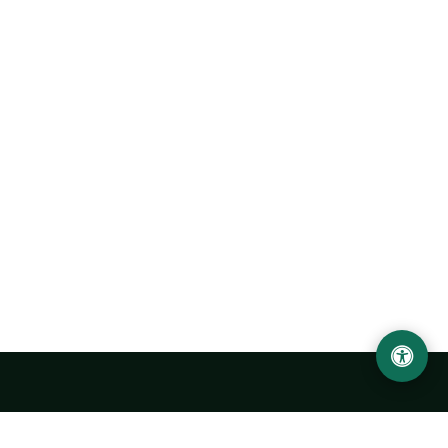
Abu Rayhon Beruniy nomidagi Urganch davlat
universiteti