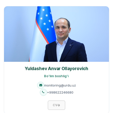
Yuldashev Anvar Ollayorovich
Bo'lim boshlig'i
monitoring@urdu.uz
+998622246680
CV