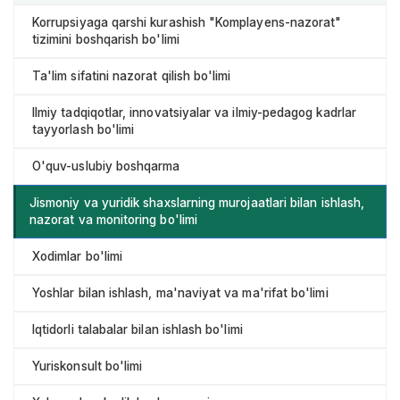
Korrupsiyaga qarshi kurashish "Komplayens-nazorat"
tizimini boshqarish bo'limi
Ta'lim sifatini nazorat qilish bo'limi
Ilmiy tadqiqotlar, innovatsiyalar va ilmiy-pedagog kadrlar
tayyorlash bo'limi
O'quv-uslubiy boshqarma
Jismoniy va yuridik shaxslarning murojaatlari bilan ishlash,
nazorat va monitoring bo'limi
Xodimlar bo'limi
Yoshlar bilan ishlash, ma'naviyat va ma'rifat bo'limi
Iqtidorli talabalar bilan ishlash bo'limi
Yuriskonsult bo'limi