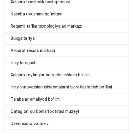
Xalqaro hamkorlik boshqarmasi
Kasaba uyushma qo'mitasi
Raqamli ta'lim texnologiyalari markazi
Buxgalteriya
Axborot resurs markazi
Ilmiy kengash
Xalqaro reytinglar bo'yicha ishlash bo'limi
Ilmiy-innovatsion ishlanmalarni tijoratlashtirish bo'limi
Talabalar amaliyoti bo'limi
Qatag'on qurbonlari xotirasi muzeyi
Devonxona va arxiv