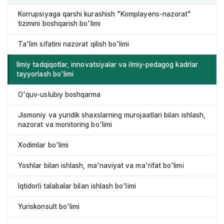
Korrupsiyaga qarshi kurashish "Komplayens-nazorat"
tizimini boshqarish bo'limi
Ta'lim sifatini nazorat qilish bo'limi
Ilmiy tadqiqotlar, innovatsiyalar va ilmiy-pedagog kadrlar
tayyorlash bo'limi
O'quv-uslubiy boshqarma
Jismoniy va yuridik shaxslarning murojaatlari bilan ishlash,
nazorat va monitoring bo'limi
Xodimlar bo'limi
Yoshlar bilan ishlash, ma'naviyat va ma'rifat bo'limi
Iqtidorli talabalar bilan ishlash bo'limi
Yuriskonsult bo'limi