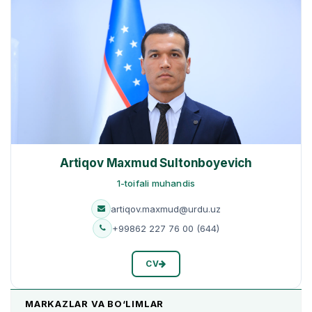
Artiqov Maxmud Sultonboyevich
1-toifali muhandis
artiqov.maxmud@urdu.uz
+99862 227 76 00 (644)
CV
MARKAZLAR VA BO‘LIMLAR