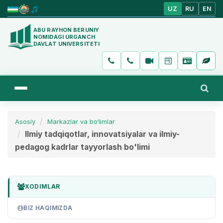
UZ
RU
EN
ABU RAYHON BERUNIY
NOMIDAGI URGANCH
DAVLAT UNIVERSITETI
Asosiy
Markazlar va bo‘limlar
Ilmiy tadqiqotlar, innovatsiyalar va ilmiy-
pedagog kadrlar tayyorlash bo'limi
XODIMLAR
BIZ HAQIMIZDA