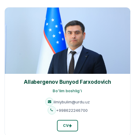
Allabergenov Bunyod Farxodovich
Bo'lim boshlig'i
ilmiybulim@urdu.uz
+998622246700
CV