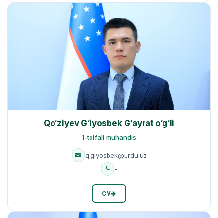
Qo‘ziyev G‘iyosbek G‘ayrat o‘g‘li
1-toifali muhandis
q.giyosbek@urdu.uz
-
CV