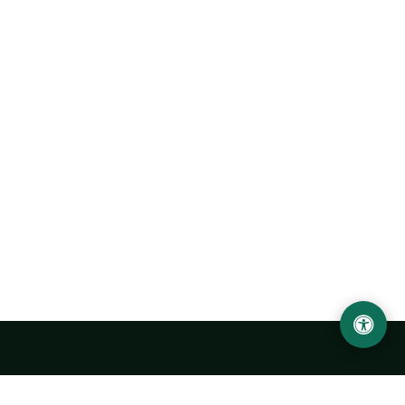
Abu Rayhon Beruniy nomidagi Urganch davlat