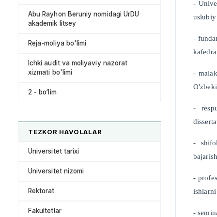
- Unive
Abu Rayhon Beruniy nomidagi UrDU
uslubiy
akademik litsey
- funda
Reja-moliya bo'limi
kafedra
Ichki audit va moliyaviy nazorat
xizmati bo'limi
- malak
O'zbeki
2 - bo‘lim
- resp
dissert
TEZKOR HAVOLALAR
- shifo
Universitet tarixi
bajaris
Universitet nizomi
- profe
Rektorat
ishlarni
Fakultetlar
- semin