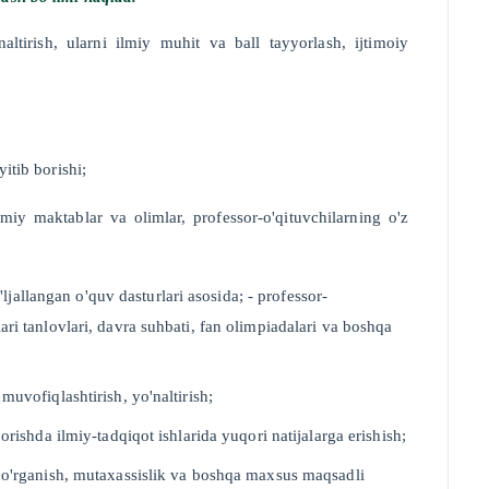
naltirish, ularni ilmiy muhit va ball tayyorlash, ijtimoiy
itib borishi;
lmiy maktablar va olimlar, professor-o'qituvchilarning o'z
jallangan o'quv dasturlari asosida; - professor-
lari tanlovlari, davra suhbati, fan olimpiadalari va boshqa
 muvofiqlashtirish, yo'naltirish;
borishda ilmiy-tadqiqot ishlarida yuqori natijalarga erishish;
ari o'rganish, mutaxassislik va boshqa maxsus maqsadli