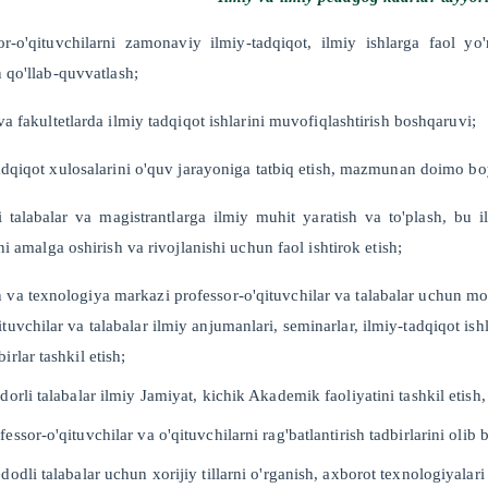
or-o'qituvchilarni zamonaviy ilmiy-tadqiqot, ilmiy ishlarga faol yo'
n qo'llab-quvvatlash;
va fakultetlarda ilmiy tadqiqot ishlarini muvofiqlashtirish boshqaruvi;
adqiqot xulosalarini o'quv jarayoniga tatbiq etish, mazmunan doimo boy
li talabalar va magistrantlarga ilmiy muhit yaratish va to'plash, bu i
ni amalga oshirish va rivojlanishi uchun faol ishtirok etish;
 va texnologiya markazi professor-o'qituvchilar va talabalar uchun mo'l
ituvchilar va talabalar ilmiy anjumanlari, seminarlar, ilmiy-tadqiqot ish
birlar tashkil etish;
idorli talabalar ilmiy Jamiyat, kichik Akademik faoliyatini tashkil etish,
fessor-o'qituvchilar va o'qituvchilarni rag'batlantirish tadbirlarini olib 
edodli talabalar uchun xorijiy tillarni o'rganish, axborot texnologiyal