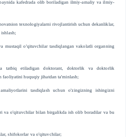
obaynida kafedrada olib boriladigan ilmiy-amaliy va ilmiy-
novatsion texnologiyalarni rivojlantirish uchun dekanliklar,
 ishlash;
va mustaqil o'qituvchilar tasdiqlangan vakolatli organning
 tatbiq etiladigan doktorant, doktorlik va doktorlik
h faoliyatini huquqiy jihatdan ta'minlash;
amaliyotlarini tasdiqlash uchun o'zingizning ishingizni
ri va o'qituvchilar bilan birgalikda ish olib boradilar va bu
ar, shifokorlar va o'qituvchilar;