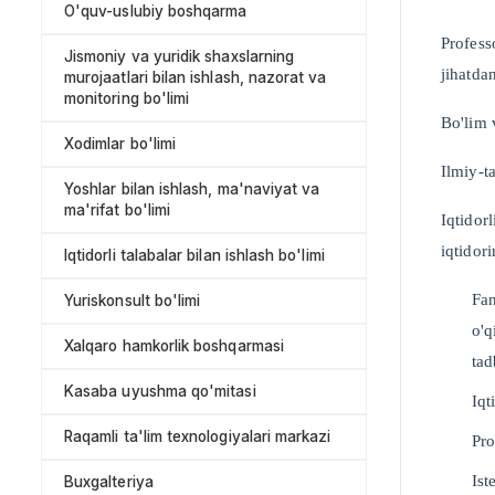
O'quv-uslubiy boshqarma
Profess
Jismoniy va yuridik shaxslarning
jihatda
murojaatlari bilan ishlash, nazorat va
monitoring bo'limi
Bo'lim 
Xodimlar bo'limi
Ilmiy-t
Yoshlar bilan ishlash, ma'naviyat va
ma'rifat bo'limi
Iqtidor
iqtidori
Iqtidorli talabalar bilan ishlash bo'limi
Fan
Yuriskonsult bo'limi
o'q
Xalqaro hamkorlik boshqarmasi
tad
Kasaba uyushma qo'mitasi
Iqt
Raqamli ta'lim texnologiyalari markazi
Pro
Ist
Buxgalteriya