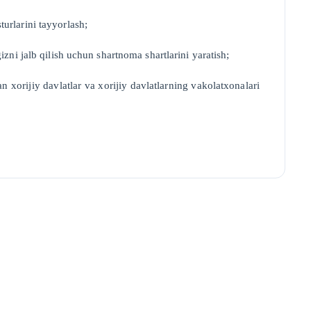
turlarini tayyorlash;
gizni jalb qilish uchun shartnoma shartlarini yaratish;
an xorijiy davlatlar va xorijiy davlatlarning vakolatxonalari