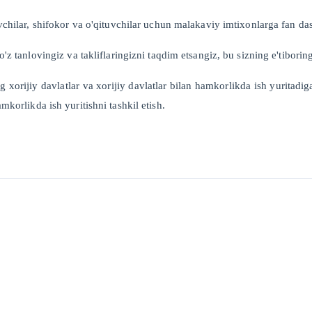
uvchilar, shifokor va o'qituvchilar uchun malakaviy imtixonlarga fan das
o'z tanlovingiz va takliflaringizni taqdim etsangiz, bu sizning e'tiborin
ng xorijiy davlatlar va xorijiy davlatlar bilan hamkorlikda ish yuritadig
mkorlikda ish yuritishni tashkil etish.