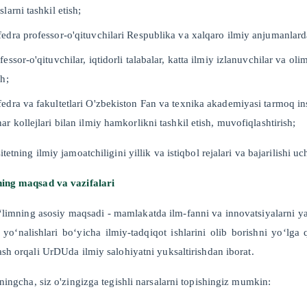
slarni tashkil etish;
edra professor-o'qituvchilari Respublika va xalqaro ilmiy anjumanlarda i
fessor-o'qituvchilar, iqtidorli talabalar, katta ilmiy izlanuvchilar va oli
sh;
edra va fakultetlari O'zbekiston Fan va texnika akademiyasi tarmoq insti
ar kollejlari bilan ilmiy hamkorlikni tashkil etish, muvofiqlashtirish;
tetning ilmiy jamoatchiligini yillik va istiqbol rejalari va bajarilishi 
ing maqsad va vazifalari
‘limning asosiy maqsadi - mamlakatda ilm-fanni va innovatsiyalarni ya
 yo‘nalishlari bo‘yicha ilmiy-tadqiqot ishlarini olib borishni yo‘lga
ash orqali UrDUda ilmiy salohiyatni yuksaltirishdan iborat.
zningcha, siz o'zingizga tegishli narsalarni topishingiz mumkin: