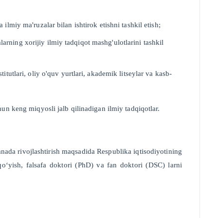
lmiy ma'ruzalar bilan ishtirok etishni tashkil etish;
mlarning xorijiy ilmiy tadqiqot mashg'ulotlarini tashkil
tutlari, oliy o'quv yurtlari, akademik litseylar va kasb-
uchun keng miqyosli jalb qilinadigan ilmiy tadqiqotlar.
nada rivojlashtirish maqsadida Respublika iqtisodiyotining
 qo‘yish, falsafa doktori (PhD) va fan doktori (DSC) larni