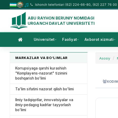
Ishonch telefonlari (62) 224-66-80, (62) 227 76 00
ABU RAYHON BERUNIY NOMIDAGI
URGANCH DAVLAT UNIVERSITETI
Universitet
Faoliyat
Axborot xizmati
MARKAZLAR VA BO‘LIMLAR
Asosiy
Korrupsiyaga qarshi kurashish
"Komplayens-nazorat" tizimini
boshqarish bo'limi
XODI
Ta'lim sifatini nazorat qilish bo'limi
Ilmiy tadqiqotlar, innovatsiyalar va
ilmiy-pedagog kadrlar tayyorlash
bo'limi