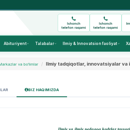
Ishonch
Ishonch
Im
telefon raqami
telefon raqami
Abituriyent
Talabalar
Ilmiy & Innovatsion faoliyat
X
Ilmiy tadqiqotlar, innovatsiyalar va
Markazlar va bo‘limlar
MLAR
BIZ HAQIMIZDA
Ilmiy va ilmiy pedagog kadrlar tayyor