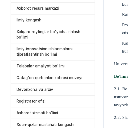
kur
Axborot resurs markazi
Kaf
Ilmiy kengash
Pro
Xalqaro reytinglar bo'yicha ishlash
eti
bo'limi
Kaf
Ilmiy-innovatsion ishlanmalarni
hun
tijoratlashtirish bo'limi
Universi
Talabalar amaliyoti bo'limi
Bo'limn
Qatag'on qurbonlari xotirasi muzeyi
2.1. Bo
Devonxona va arxiv
ustuvor
Registrator ofisi
tayyorl
Axborot xizmati bo'limi
2.2. Si
Xotin-qizlar maslahati kengashi