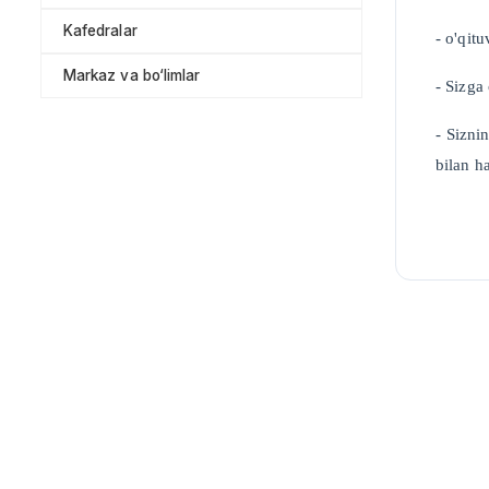
Kafedralar
- o'qit
Markaz va bo‘limlar
- Sizga 
- Sizni
bilan ha