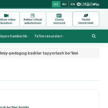
UZ
RU
EN
tihon video
Rektor virtual
Zaxira
Yashil
kuzatuvi
qabulxonasi
nomzod
Universitet
alqaro hamkorlik
Ta'lim resurslari
 ilmiy-pedagog kadrlar tayyorlash bo'limi
lash bo'limi haqida.