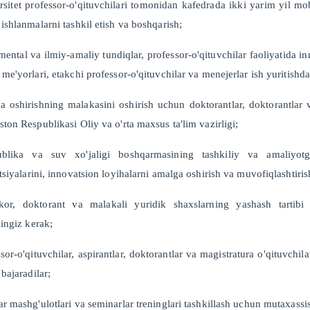
rsitet professor-o'qituvchilari tomonidan kafedrada ikki yarim yil m
 ishlanmalarni tashkil etish va boshqarish;
mental va ilmiy-amaliy tundiqlar, professor-o'qituvchilar faoliyatida in
 me'yorlari, etakchi professor-o'qituvchilar va menejerlar ish yuritishda
a oshirishning malakasini oshirish uchun doktorantlar, doktorantlar 
ston Respublikasi Oliy va o'rta maxsus ta'lim vazirligi;
ublika va suv xo'jaligi boshqarmasining tashkiliy va amaliyotga
atsiyalarini, innovatsion loyihalarni amalga oshirish va muvofiqlashtiris
kor, doktorant va malakali yuridik shaxslarning yashash tartibi 
hingiz kerak;
ssor-o'qituvchilar, aspirantlar, doktorantlar va magistratura o'qituvchila
 bajaradilar;
ar mashg'ulotlari va seminarlar treninglari tashkillash uchun mutaxassisl