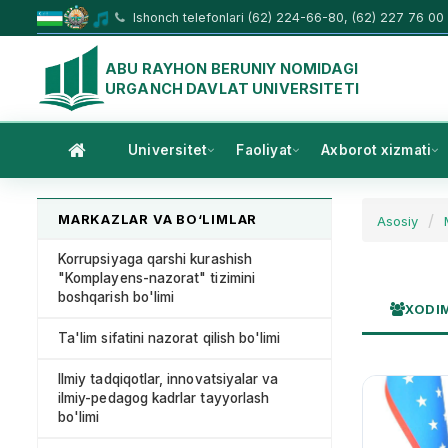
Ishonch telefonlari (62) 224-66-80, (62) 227 76 00
ABU RAYHON BERUNIY NOMIDAGI
URGANCH DAVLAT UNIVERSITETI
Universitet
Faoliyat
Axborot xizmati
MARKAZLAR VA BO‘LIMLAR
Asosiy
Korrupsiyaga qarshi kurashish
"Komplayens-nazorat" tizimini
boshqarish bo'limi
XODI
Ta'lim sifatini nazorat qilish bo'limi
Ilmiy tadqiqotlar, innovatsiyalar va
ilmiy-pedagog kadrlar tayyorlash
bo'limi