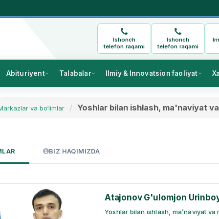
Ishonch
Ishonch
Im
telefon raqami
telefon raqami
Abituriyent
Talabalar
Ilmiy & Innovatsion faoliyat
X
Yoshlar bilan ishlash, ma'naviyat va
Markazlar va bo‘limlar
MLAR
BIZ HAQIMIZDA
Atajonov G'ulomjon Urinbo
Yoshlar bilan ishlash, ma’naviyat va m