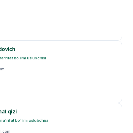
dovich
a'rifat bo‘limi uslubchisi
om
at qizi
ma'rifat bo'limi uslubchisi
l.com