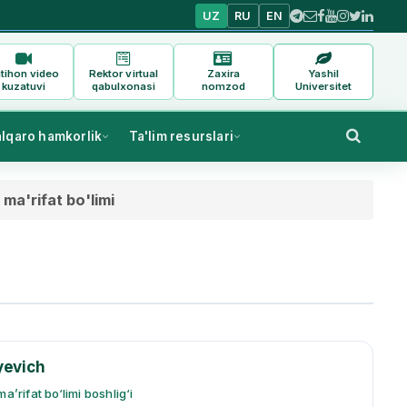
UZ
RU
EN
tihon video
Rektor virtual
Zaxira
Yashil
kuzatuvi
qabulxonasi
nomzod
Universitet
alqaro hamkorlik
Ta'lim resurslari
 ma'rifat bo'limi
yevich
a’rifat bo‘limi boshlig‘i