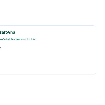
zarovna
a'rifat bo‘limi uslubchisi
m