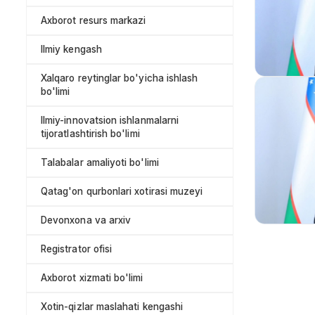
Axborot resurs markazi
Ilmiy kengash
Xalqaro reytinglar bo'yicha ishlash
bo'limi
Ilmiy-innovatsion ishlanmalarni
tijoratlashtirish bo'limi
Talabalar amaliyoti bo'limi
Qatag'on qurbonlari xotirasi muzeyi
Devonxona va arxiv
Registrator ofisi
Axborot xizmati bo'limi
Xotin-qizlar maslahati kengashi