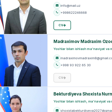
info@mail.uz
+998622246668
CV
Madraximov Madraxim Ozo
Yoshlar bilan ishlash ma'naviyat va m
madraximovmadraxim8@gmail.c
+998 93 922 65 30
CV
Bekturdiyeva Shoxista Nurm
Yoshlar bilan ishlash, ma'naviyat va 
shoxistabekturdiyeva2027@gmai