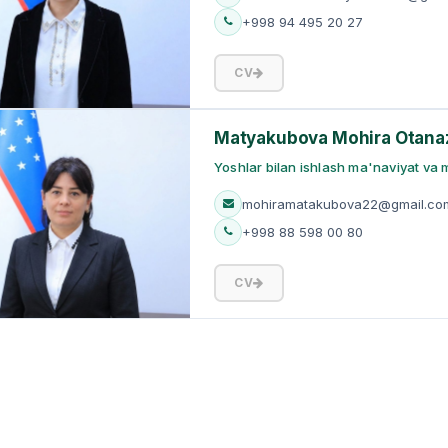
+998 94 495 20 27
CV
Matyakubova Mohira Otana
Yoshlar bilan ishlash ma'naviyat va m
mohiramatakubova22@gmail.co
+998 88 598 00 80
CV