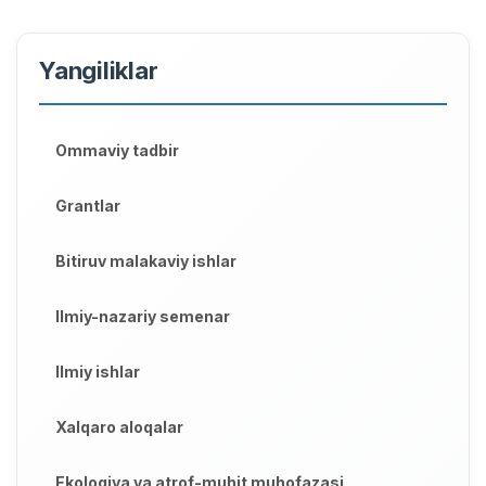
Yangiliklar
Ommaviy tadbir
Grantlar
Bitiruv malakaviy ishlar
Ilmiy-nazariy semenar
Ilmiy ishlar
Xalqaro aloqalar
Ekologiya va atrof-muhit muhofazasi