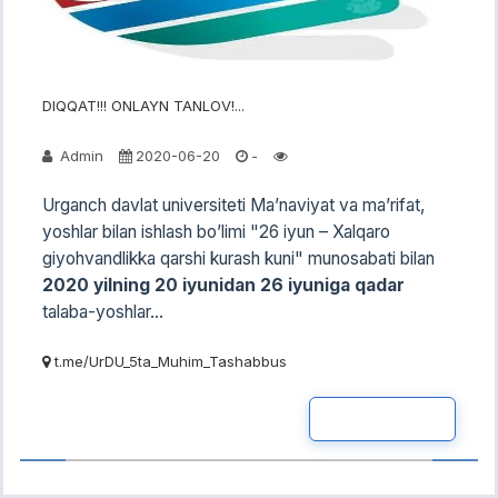
DIQQAT!!! ONLAYN TANLOV!...
Admin
2020-06-20
-
Urganch davlat universiteti Maʼnaviyat va maʼrifat,
yoshlar bilan ishlash boʼlimi "26 iyun – Xalqaro
giyohvandlikka qarshi kurash kuni" munosabati bilan
2020 yilning 20 iyunidan 26 iyuniga qadar
talaba-yoshlar...
t.me/UrDU_5ta_Muhim_Tashabbus
READ MOR