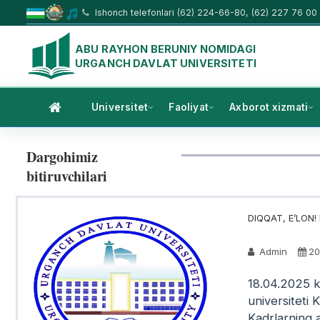
Ishonch telefonlari (62) 224-66-80, (62) 227 76 00
ABU RAYHON BERUNIY NOMIDAGI
URGANCH DAVLAT UNIVERSITETI
Universitet
Faoliyat
Axborot xizmati
Dargohimiz
bitiruvchilari
DIQQAT, EʼLON! H
Admin
20
​18.04.2025 
universiteti 
Kadrlarning a