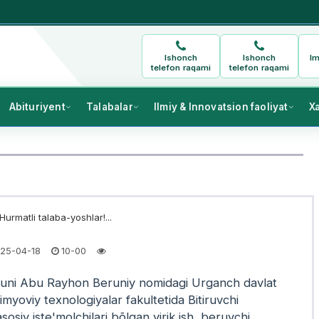
Ishonch
Ishonch
Im
telefon raqami
telefon raqami
Abituriyent
Talabalar
Ilmiy & Innovatsion faoliyat
X
urmatli talaba-yoshlar!...
25-04-18
10-00
kuni Abu Rayhon Beruniy nomidagi Urganch davlat
Kimyoviy texnologiyalar fakultetida Bitiruvchi
sosiy iste'molchilari bõlgan yirik ish beruvchi