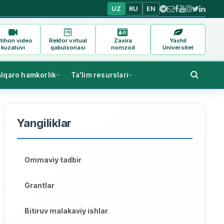
UZ
RU
EN
tihon video
Rektor virtual
Zaxira
Yashil
kuzatuvi
qabulxonasi
nomzod
Universitet
alqaro hamkorlik
Ta'lim resurslari
Yangiliklar
Ommaviy tadbir
Grantlar
Bitiruv malakaviy ishlar