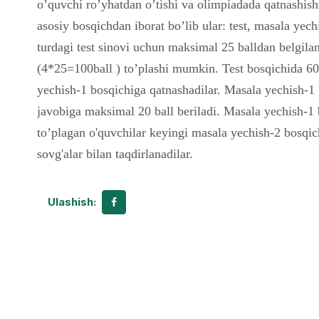
o’quvchi ro’yhatdan o’tishi va olimpiadada qatnashi
asosiy bosqichdan iborat bo’lib ular: test, masala yech
turdagi test sinovi uchun maksimal 25 balldan belgi
(4*25=100ball ) to’plashi mumkin. Test bosqichida 60 
yechish-1 bosqichiga qatnashadilar. Masala yechish-1 
javobiga maksimal 20 ball beriladi. Masala yechish-1
to’plagan o'quvchilar keyingi masala yechish-2 bosqich
sovg'alar bilan taqdirlanadilar.
Ulashish: