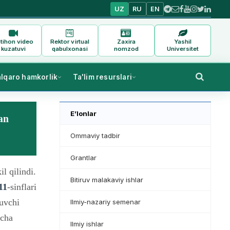
UZ
RU
EN
tihon video
Rektor virtual
Zaxira
Yashil
kuzatuvi
qabulxonasi
nomzod
Universitet
alqaro hamkorlik
Ta'lim resurslari
E’lonlar
an
Ommaviy tadbir
Grantlar
l qilindi.
Bitiruv malakaviy ishlar
11
-sinflari
huvchi
Ilmiy-nazariy semenar
acha
Ilmiy ishlar