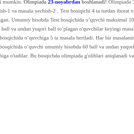
shi mumkin.
Olimpiada
23-noyabrdan
boshlanadi!
Olimpiada 3
ish-1 va masala yechish-2 . Test bosiqichi 4 ta turdan iborat v
langan. Umumiy hisobda Test bosqichida o’quvchi maksimal 10
ball va undan yuqori ball to’plagan o'quvchilar keyingi masa
bosqichida o’quvchiga 5 ta masala beriladi. Har bir masalanin
 bosqichida o’quvchi umumiy hisobda 60 ball va undan yuqori
iga o'tadilar. Bu bosqichda olimpiada g'oliblari aniqlanadi v