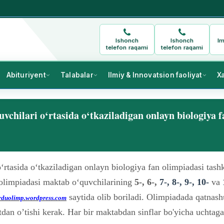
Ishonch
Ishonch
Im
telefon raqami
telefon raqami
Abituriyent
Talabalar
Ilmiy & Innovatsion faoliyat
X
vchilari o‘rtasida o‘tkaziladigan onlayn biologiya f
rtasida o‘tkaziladigan onlayn biologiya fan olimpiadasi tashki
 olimpiadasi maktab o‘quvchilarining
5-, 6-,
7-, 8-, 9-, 10-
va
saytida olib boriladi. Olimpiadada qatnas
rduolimp.wordpress.com
tdan o’tishi kerak. Har bir maktabdan sinflar bo'yicha uchtag