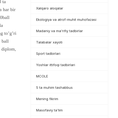
 ta
Xalqaro aloqalar
a har bir
0ball
Ekologiya va atrof-muhit muhofazasi
la
Madaniy va ma'rifiy tadbirlar
g to’g’ri
 ball
Talabalar xayoti
a diplom,
Sport tadbirlari
Yoshlar ittifoqi tadbirlari
MCOLE
5 ta muhim tashabbus
Mening fikrim
Masofaviy ta'lim