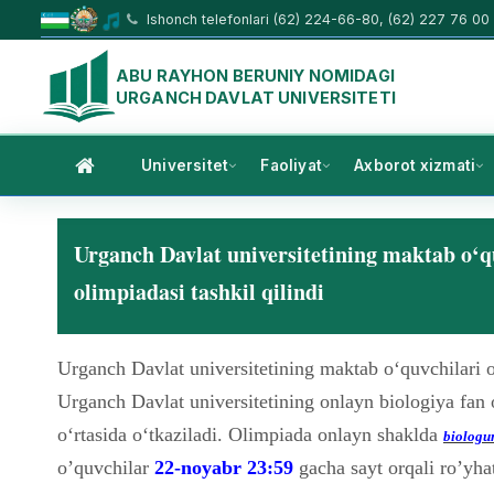
Ishonch telefonlari (62) 224-66-80, (62) 227 76 00
ABU RAYHON BERUNIY NOMIDAGI
URGANCH DAVLAT UNIVERSITETI
Universitet
Faoliyat
Axborot xizmati
Urganch Davlat universitetining maktab o‘qu
olimpiadasi tashkil qilindi
Urganch Davlat universitetining maktab o‘quvchilari o‘
Urganch Davlat universitetining onlayn biologiya fan
o‘rtasida o‘tkaziladi. Olimpiada onlayn shaklda
biologu
o’quvchilar
22-noyabr 23:59
gacha sayt orqali ro’yha